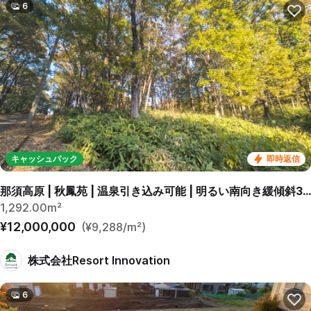
6
キャッシュバック
即時返信
那須高原 | 秋鳳苑 | 温泉引き込み可能 | 明るい南向き緩傾斜390坪
1,292.00m²
¥12,000,000
(¥9,288/m²)
株式会社Resort Innovation
6