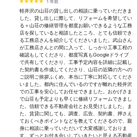
1 年前
軽井沢の山荘の貸し出しの相談に乗っていただきま
した。貸し出しに際して、リフォームを希望してい
る＋山荘の修繕管理を都度お願いできるような工務
店を探していると相談したところ、とても信頼でき
る工務店さんを紹介してくださいました。武山さん
が工務店さんとの間に入って、しっかり工事工程の
確認もしてくださり、都度写真もGoogleドライブ
で共有してくださり、工事予定内容を詳細に記載し
た契約書も作成してくださり、山荘の近隣の方への
ご説明ご挨拶ふくめ、本当に丁寧に対応してくださ
いました。都内に住んでいるのですが離れた軽井沢
での工事を安心してお任せできました。おかげさま
で山荘も予定よりも早くに修繕リフォームできまし
た。信頼できる不動産会社とお見受けしました。ま
た、賃貸に関しても、調査、広告、契約書、押さえ
ておくべきポイントなどを教えてくださるので、親
身に相談に乗っていただいて大変感謝しておりま
す。ずっとお付き合いしていきたいと思える不動産