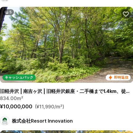
5
キャッシュバック
即時返信
旧軽井沢 | 南吉ヶ沢 | 旧軽井沢銀座・二手橋まで1.4km、徒歩23分。 碓氷峠西側の由緒ある別荘地
834.00m²
¥10,000,000
(¥11,990/m²)
株式会社Resort Innovation