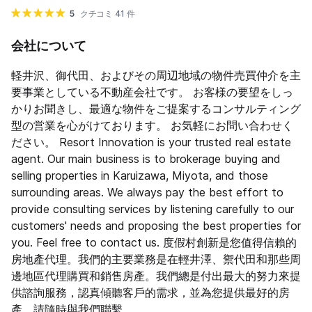
5
クチコミ 41 件
会社について
軽井沢、御代田、およびその周辺地域の物件売買仲介を主
要事業としている不動産会社です。 お客様の要望をしっ
かりお聞きし、最適な物件をご提案するコンサルティング
型の営業を心がけております。 お気軽にお問い合わせく
ださい。 Resort Innovation is your trusted real estate
agent. Our main business is to brokerage buying and
selling properties in Karuizawa, Miyota, and those
surrounding areas. We always pay the best effort to
provide consulting services by listening carefully to our
customers' needs and proposing the best properties for
you. Feel free to contact us. 度假村創新是您值得信賴的
房地產代理。我們的主要業務是在輕井澤、禦代田和那些周
邊地區代理購買和銷售房產。我們總是付出最大的努力來提
供諮詢服務，認真傾聽客戶的需求，並為您提供最好的房
產。請隨時與我們聯繫。