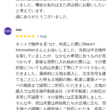
いました。機会があればまた武山様にお願いしたい
と考えています。

誠にありがとうございました。
mm
1 年前
ネットで物件を見つけ、内見した際にResort 
Innovationさんとお会いしました。当初は中古物件
を探していましたが、なかなか希望に合うものが見
つからず、新築も視野に入れ始めた際には、その選
択肢についても武山夫妻に丁寧にアドバイスをいた
だきました。最終的に土地を購入し、注文住宅を建
てることにした時も土地勘の無い私達に建築メーカ
ーの相談まで誠実にご対応いただきました。土地の
購入では売主側不動産会社（大手不動産）の対応が
非常に不誠実で、その姿勢には正直落胆しました。 
そんな中、武山夫妻は終始私たちの立場に立ち、売
主側との調整にも根気強くご対応いただき、非常に