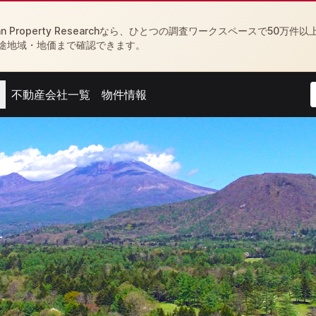
Property Researchなら、ひとつの調査ワークスペースで50万件以
途地域・地価まで確認できます。
不動産会社一覧
物件情報
menu
Open agent menu
Open feed menu