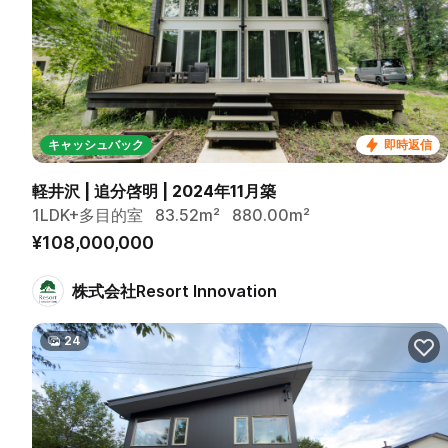
キャッシュバック
即時返信
軽井沢 | 追分啓明 | 2024年11月築
1LDK+多目的室
83.52m²
880.00m²
¥108,000,000
株式会社Resort Innovation
24