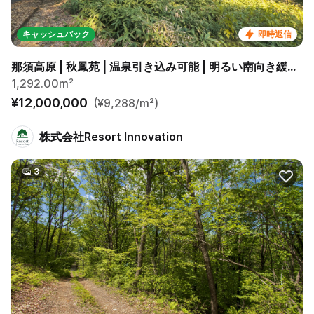
キャッシュバック
即時返信
那須高原 | 秋鳳苑 | 温泉引き込み可能 | 明るい南向き緩傾斜390坪
1,292.00m²
¥12,000,000
(¥9,288/m²)
株式会社Resort Innovation
3