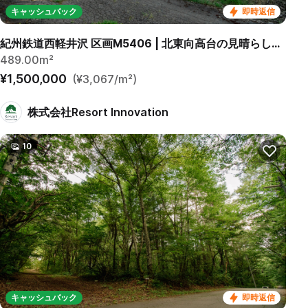
キャッシュバック
即時返信
紀州鉄道西軽井沢 区画M5406 | 北東向高台の見晴らしの良い緩傾斜区画です。
489.00m²
¥1,500,000
(¥3,067/m²)
株式会社Resort Innovation
10
キャッシュバック
即時返信