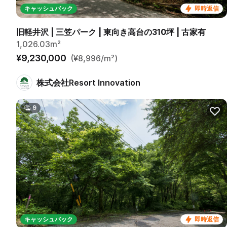
キャッシュバック
即時返信
旧軽井沢 | 三笠パーク | 東向き高台の310坪 | 古家有
1,026.03m²
¥9,230,000
(¥8,996/m²)
株式会社Resort Innovation
9
キャッシュバック
即時返信