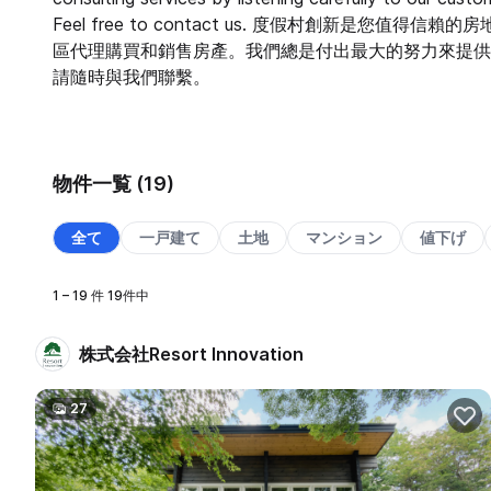
Feel free to contact us. 度假村創新是
區代理購買和銷售房產。我們總是付出最大的努力來提供
請隨時與我們聯繫。
物件一覧 (19)
全て
一戸建て
土地
マンション
値下げ
1 – 19 件 19件中
株式会社Resort Innovation
27