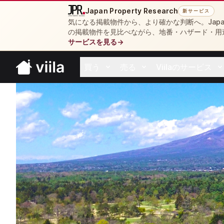
Japan Property Research
新サービス
気になる掲載物件から、より確かな判断へ。Japan 
の掲載物件を見比べながら、地番・ハザード・用
サービスを見る
→
買う
売る
Viilaのサービス
Open buy menu
Open sell menu
Open resources 