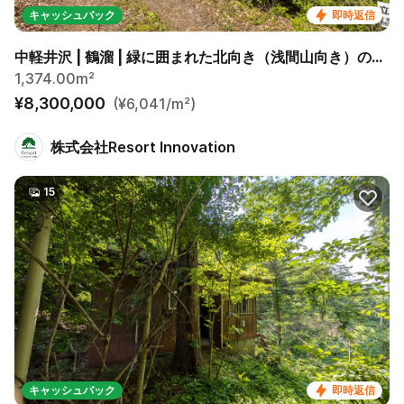
キャッシュバック
即時返信
中軽井沢 | 鶴溜 | 緑に囲まれた北向き（浅間山向き）の丘の上
1,374.00m²
¥8,300,000
(¥6,041/m²)
株式会社Resort Innovation
15
キャッシュバック
即時返信