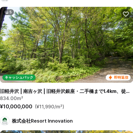
5
キャッシュバック
即時返信
旧軽井沢 | 南吉ヶ沢 | 旧軽井沢銀座・二手橋まで1.4km、徒歩23分。 碓氷峠西側の由緒ある別荘地
834.00m²
¥10,000,000
(¥11,990/m²)
株式会社Resort Innovation