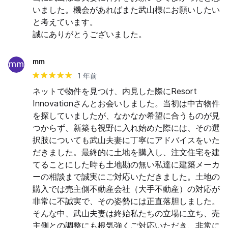
いました。機会があればまた武山様にお願いしたい
と考えています。

誠にありがとうございました。
mm
1 年前
ネットで物件を見つけ、内見した際にResort 
Innovationさんとお会いしました。当初は中古物件
を探していましたが、なかなか希望に合うものが見
つからず、新築も視野に入れ始めた際には、その選
択肢についても武山夫妻に丁寧にアドバイスをいた
だきました。最終的に土地を購入し、注文住宅を建
てることにした時も土地勘の無い私達に建築メーカ
ーの相談まで誠実にご対応いただきました。土地の
購入では売主側不動産会社（大手不動産）の対応が
非常に不誠実で、その姿勢には正直落胆しました。 
そんな中、武山夫妻は終始私たちの立場に立ち、売
主側との調整にも根気強くご対応いただき、非常に