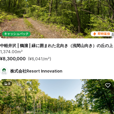
キャッシュバック
即時返信
中軽井沢 | 鶴溜 | 緑に囲まれた北向き（浅間山向き）の丘の上
1,374.00m²
¥8,300,000
(¥6,041/m²)
株式会社Resort Innovation
8