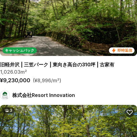
キャッシュバック
即時返信
旧軽井沢 | 三笠パーク | 東向き高台の310坪 | 古家有
1,026.03m²
¥9,230,000
(¥8,996/m²)
株式会社Resort Innovation
3