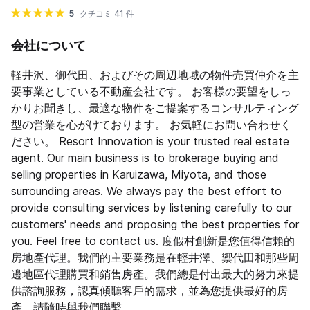
5
クチコミ 41 件
会社について
軽井沢、御代田、およびその周辺地域の物件売買仲介を主
要事業としている不動産会社です。 お客様の要望をしっ
かりお聞きし、最適な物件をご提案するコンサルティング
型の営業を心がけております。 お気軽にお問い合わせく
ださい。 Resort Innovation is your trusted real estate
agent. Our main business is to brokerage buying and
selling properties in Karuizawa, Miyota, and those
surrounding areas. We always pay the best effort to
provide consulting services by listening carefully to our
customers' needs and proposing the best properties for
you. Feel free to contact us. 度假村創新是您值得信賴的
房地產代理。我們的主要業務是在輕井澤、禦代田和那些周
邊地區代理購買和銷售房產。我們總是付出最大的努力來提
供諮詢服務，認真傾聽客戶的需求，並為您提供最好的房
產。請隨時與我們聯繫。