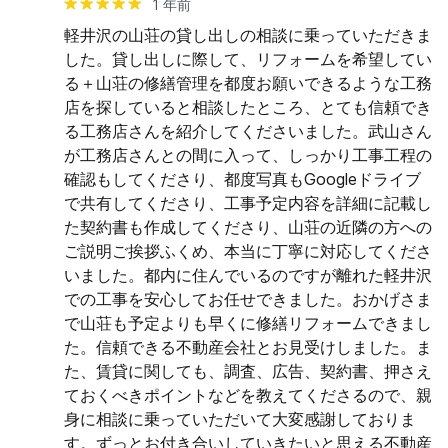
1 年前
軽井沢の山荘の貸し出しの相談に乗っていただきま
した。貸し出しに際して、リフォームを希望してい
る＋山荘の修繕管理を都度お願いできるような工務
店を探していると相談したところ、とても信頼でき
る工務店さんを紹介してくださいました。武山さん
が工務店さんとの間に入って、しっかり工事工程の
確認もしてくださり、都度写真もGoogleドライブ
で共有してくださり、工事予定内容を詳細に記載し
た契約書も作成してくださり、山荘の近隣の方への
ご説明ご挨拶ふくめ、本当に丁寧に対応してくださ
いました。都内に住んでいるのですが離れた軽井沢
での工事を安心してお任せできました。おかげさま
で山荘も予定よりも早くに修繕リフォームできまし
た。信頼できる不動産会社とお見受けしました。ま
た、賃貸に関しても、調査、広告、契約書、押さえ
ておくべきポイントなどを教えてくださるので、親
身に相談に乗っていただいて大変感謝しておりま
す。ずっとお付き合いしていきたいと思える不動産