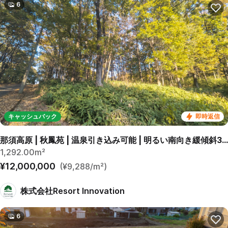
6
キャッシュバック
即時返信
那須高原 | 秋鳳苑 | 温泉引き込み可能 | 明るい南向き緩傾斜390坪
1,292.00m²
¥12,000,000
(¥9,288/m²)
株式会社Resort Innovation
6