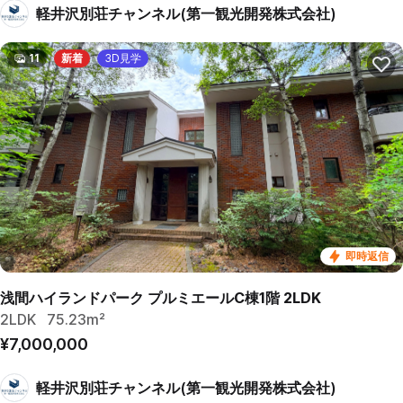
軽井沢別荘チャンネル(第一観光開発株式会社)
11
新着
3D見学
即時返信
浅間ハイランドパーク プルミエールC棟1階 2LDK
2LDK
75.23m²
¥7,000,000
軽井沢別荘チャンネル(第一観光開発株式会社)