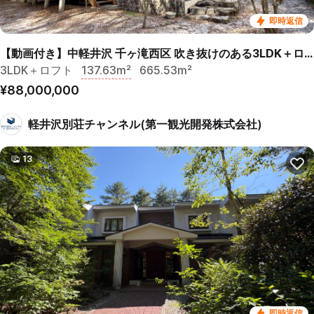
即時返信
【動画付き】中軽井沢 千ヶ滝西区 吹き抜けのある3LDK＋ロフト 中古戸建
3LDK＋ロフト
137.63m²
665.53m²
¥88,000,000
軽井沢別荘チャンネル(第一観光開発株式会社)
13
即時返信