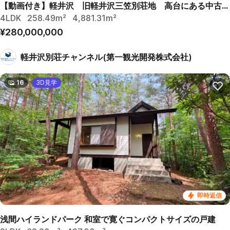
【動画付き】軽井沢 旧軽井沢三笠別荘地 高台にある中古別荘
4LDK
258.49m²
4,881.31m²
¥280,000,000
軽井沢別荘チャンネル(第一観光開発株式会社)
16
3D見学
即時返信
浅間ハイランドパーク 和室で寛ぐコンパクトサイズの戸建