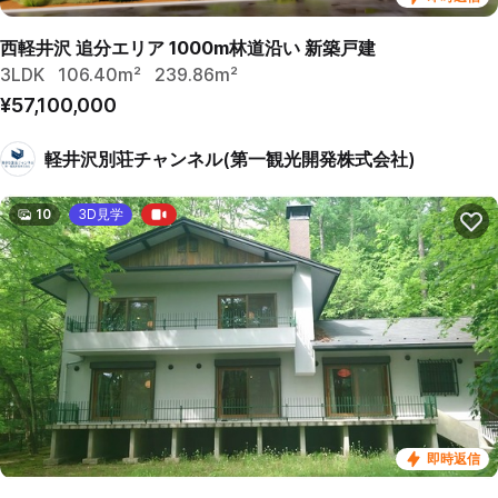
西軽井沢 追分エリア 1000m林道沿い 新築戸建
3LDK
106.40m²
239.86m²
¥57,100,000
軽井沢別荘チャンネル(第一観光開発株式会社)
10
3D見学
即時返信