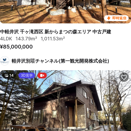
即時返信
中軽井沢 千ヶ滝西区 新からまつの森エリア 中古戸建
4LDK
143.79m²
1,011.53m²
¥85,000,000
軽井沢別荘チャンネル(第一観光開発株式会社)
14
3D見学