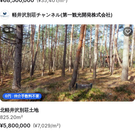
¥68,500,000
(¥35,401/m²)
軽井沢別荘チャンネル(第一観光開発株式会社)
8
0
円 · 仲介手数料不要
北軽井沢別荘土地
825.20m²
¥5,800,000
(¥7,029/m²)