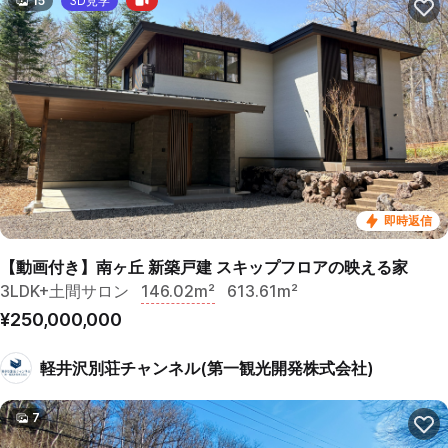
15
3D見学
即時返信
【動画付き】南ヶ丘 新築戸建 スキップフロアの映える家
3LDK+土間サロン
146.02m²
613.61m²
¥250,000,000
軽井沢別荘チャンネル(第一観光開発株式会社)
7