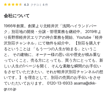
4.3
クチコミ 4 件
会社について
1966年創業。創業より北軽井沢「浅間ハイランドパー
ク」別荘地の開発・分譲・管理業務を継続中。 2019年よ
り長野県軽井沢エリアの仲介業務を開始、Youtube「軽井
沢別荘チャンネル」にて物件を紹介中。 【別荘を購入す
るということは 「もう一つの人生が始まる」というこ
と。 その建物に、オーナー様の思い出や歴史が積み重な
っていくこと。​ ​売る方にとっても、買う方にとっても、新
しい人生の1ページを開く、そんな素敵な瞬間のお手伝い
をさせていただきたい。 ​それが軽井沢別荘チャンネルの想
いです。】 を理念として、別荘の売買のお手伝いをさせ
ていただいております。 0120-13-6933 asama@dkk-
gr.co.jp