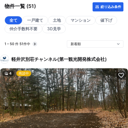
物件一覧 (51)
絞り込み条件
全て
一戸建て
土地
マンション
値下げ
仲介手数料不要
3D見学
1 – 50 件 51件中
Next
軽井沢別荘チャンネル(第一観光開発株式会社)
4
商談中