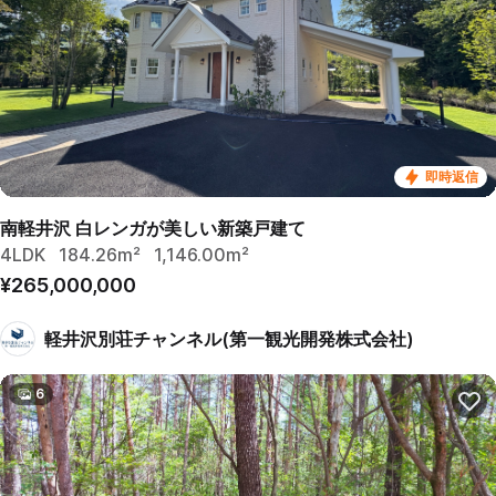
即時返信
南軽井沢 白レンガが美しい新築戸建て
4LDK
184.26m²
1,146.00m²
¥265,000,000
軽井沢別荘チャンネル(第一観光開発株式会社)
6