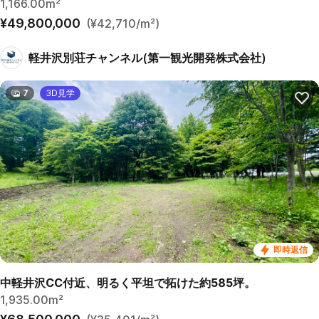
1,166.00m²
¥49,800,000
(¥42,710/m²)
軽井沢別荘チャンネル(第一観光開発株式会社)
7
3D見学
即時返信
中軽井沢CC付近、明るく平坦で拓けた約585坪。
1,935.00m²