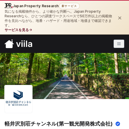
Japan Property Research
新サービス
気になる掲載物件から、より確かな判断へ。Japan Property
×
Researchなら、ひとつの調査ワークスペースで50万件以上の掲載物
件を見比べながら、地番・ハザード・用途地域・地価まで確認できま
す。
サービスを見る
→
軽井沢別荘チャンネル(第一観光開発株式会社)