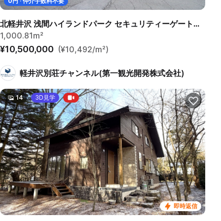
0
円 · 仲介手数料不要
北軽井沢 浅間ハイランドパーク セキュリティーゲートすぐ！
1,000.81m²
¥10,500,000
(¥10,492/m²)
軽井沢別荘チャンネル(第一観光開発株式会社)
14
3D見学
即時返信