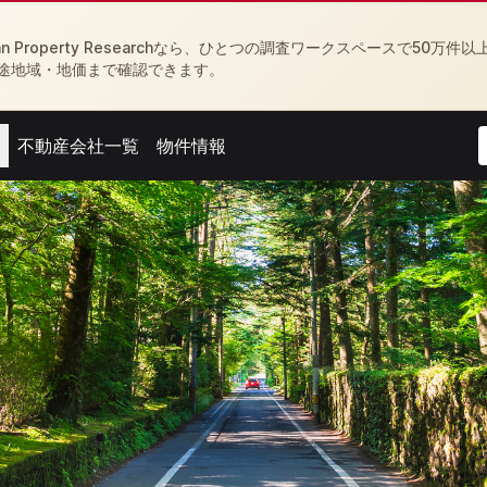
Property Researchなら、ひとつの調査ワークスペースで50万件以
途地域・地価まで確認できます。
不動産会社一覧
物件情報
menu
Open agent menu
Open feed menu