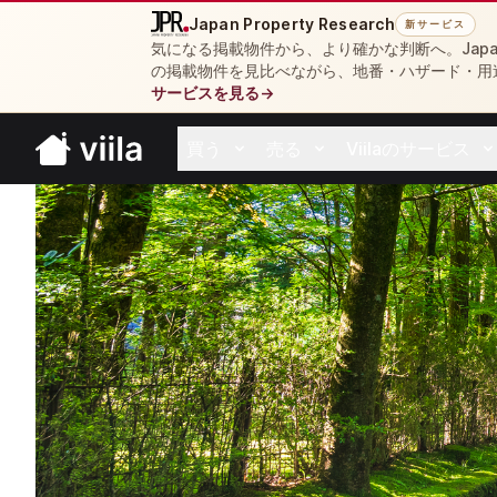
Japan Property Research
新サービス
気になる掲載物件から、より確かな判断へ。Japan 
の掲載物件を見比べながら、地番・ハザード・用
サービスを見る
→
買う
売る
Viilaのサービス
Open buy menu
Open sell menu
Open resources 