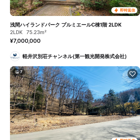
即時返信
浅間ハイランドパーク プルミエールC棟1階 2LDK
2LDK
75.23m²
¥7,000,000
軽井沢別荘チャンネル(第一観光開発株式会社)
7