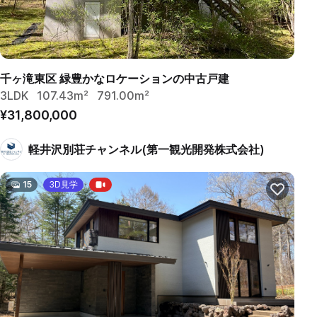
千ヶ滝東区 緑豊かなロケーションの中古戸建
3LDK
107.43m²
791.00m²
¥31,800,000
軽井沢別荘チャンネル(第一観光開発株式会社)
15
3D見学