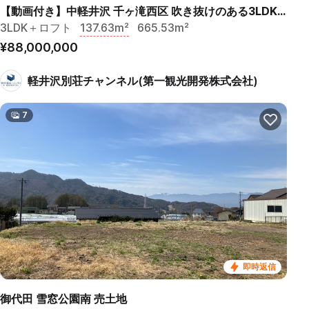
【動画付き】中軽井沢 千ヶ滝西区 吹き抜けのある3LDK＋ロフト 中古戸建
3LDK＋ロフト
137.63m²
665.53m²
¥88,000,000
軽井沢別荘チャンネル(第一観光開発株式会社)
7
即時返信
御代田 雪窓公園南 売土地