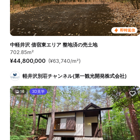
即時返信
中軽井沢 借宿東エリア 整地済の売土地
702.85m²
¥44,800,000
(¥63,740/m²)
軽井沢別荘チャンネル(第一観光開発株式会社)
16
3D見学