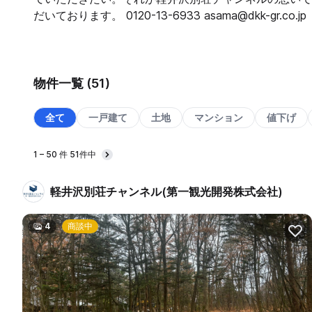
だいております。 0120-13-6933 asama@dkk-gr.co.jp
物件一覧 (51)
全て
一戸建て
土地
マンション
値下げ
1 – 50 件 51件中
Next
軽井沢別荘チャンネル(第一観光開発株式会社)
4
商談中