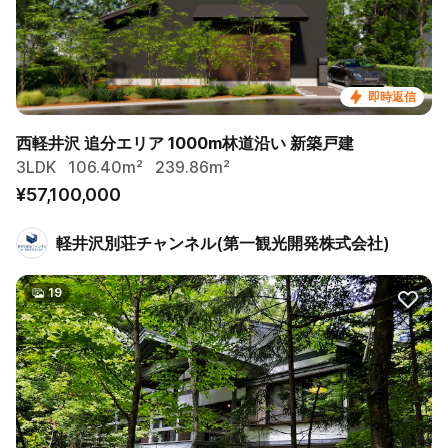
即時返信
西軽井沢 追分エリア 1000m林道沿い 新築戸建
3LDK
106.40m²
239.86m²
¥57,100,000
軽井沢別荘チャンネル(第一観光開発株式会社)
19