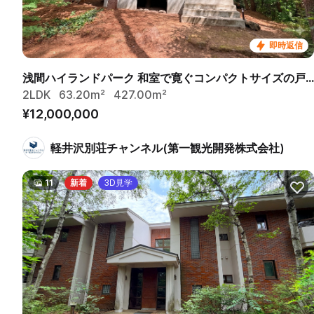
即時返信
浅間ハイランドパーク 和室で寛ぐコンパクトサイズの戸建
2LDK
63.20m²
427.00m²
¥12,000,000
軽井沢別荘チャンネル(第一観光開発株式会社)
11
新着
3D見学