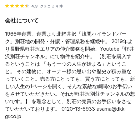
4.3
クチコミ 4 件
会社について
1966年創業。創業より北軽井沢「浅間ハイランドパー
ク」別荘地の開発・分譲・管理業務を継続中。 2019年よ
り長野県軽井沢エリアの仲介業務を開始、Youtube「軽井
沢別荘チャンネル」にて物件を紹介中。 【別荘を購入す
るということは 「もう一つの人生が始まる」というこ
と。 その建物に、オーナー様の思い出や歴史が積み重な
っていくこと。​ ​売る方にとっても、買う方にとっても、新
しい人生の1ページを開く、そんな素敵な瞬間のお手伝い
をさせていただきたい。 ​それが軽井沢別荘チャンネルの想
いです。】 を理念として、別荘の売買のお手伝いをさせ
ていただいております。 0120-13-6933 asama@dkk-
gr.co.jp