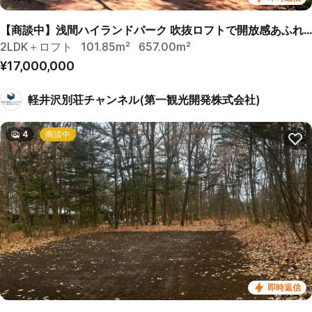
【商談中】浅間ハイランドパーク 吹抜ロフトで開放感あふれる戸建
2LDK＋ロフト
101.85m²
657.00m²
¥17,000,000
軽井沢別荘チャンネル(第一観光開発株式会社)
4
商談中
即時返信