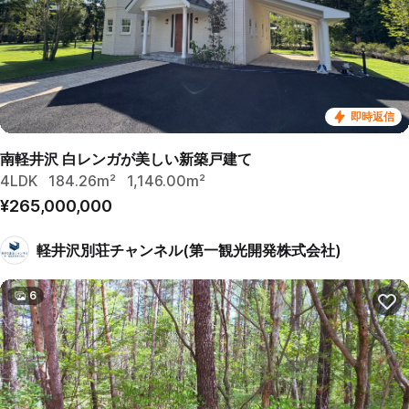
即時返信
南軽井沢 白レンガが美しい新築戸建て
4LDK
184.26m²
1,146.00m²
¥265,000,000
軽井沢別荘チャンネル(第一観光開発株式会社)
6