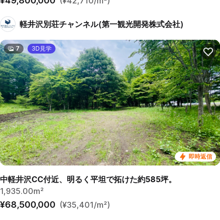
¥49,800,000
(¥42,710/m²)
軽井沢別荘チャンネル(第一観光開発株式会社)
7
3D見学
即時返信
中軽井沢CC付近、明るく平坦で拓けた約585坪。
1,935.00m²
¥68,500,000
(¥35,401/m²)