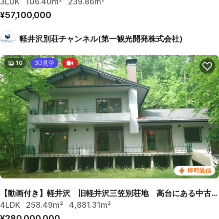
3LDK
106.40m²
239.86m²
¥57,100,000
軽井沢別荘チャンネル(第一観光開発株式会社)
10
3D見学
即時返信
【動画付き】軽井沢 旧軽井沢三笠別荘地 高台にある中古別荘
4LDK
258.49m²
4,881.31m²
¥280,000,000