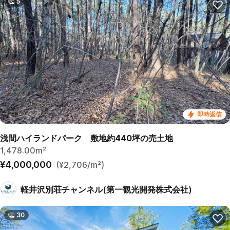
5
即時返信
浅間ハイランドパーク 敷地約440坪の売土地
1,478.00m²
¥4,000,000
(¥2,706/m²)
軽井沢別荘チャンネル(第一観光開発株式会社)
30