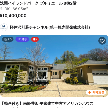
浅間ハイランドパーク プルミエール B棟2階
2LDK
66.95m²
¥10,400,000
軽井沢別荘チャンネル(第一観光開発株式会社)
20
3D見学
即時返信
【動画付き】南軽井沢 平家建て中古アメリカンハウス