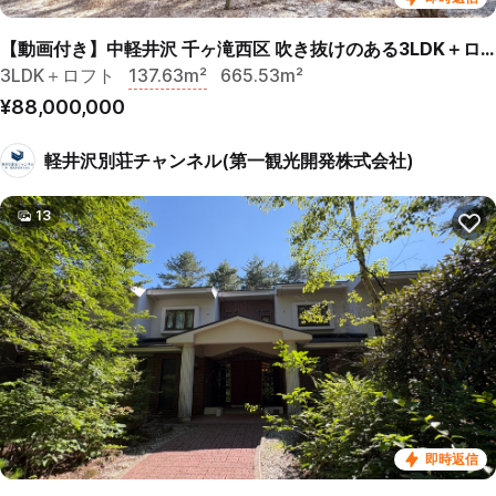
【動画付き】中軽井沢 千ヶ滝西区 吹き抜けのある3LDK＋ロフト 中古戸建
3LDK＋ロフト
137.63m²
665.53m²
¥88,000,000
軽井沢別荘チャンネル(第一観光開発株式会社)
13
即時返信