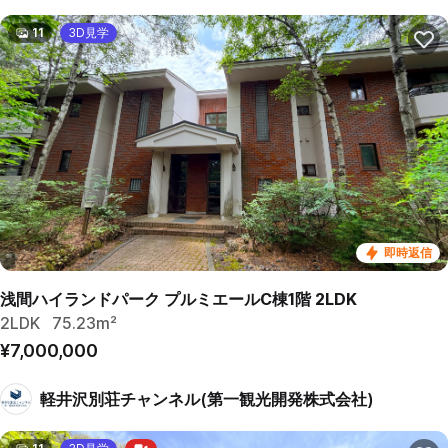
11
3D見学
即時返信
浅間ハイランドパーク プルミエールC棟1階 2LDK
2LDK
75.23m²
¥7,000,000
軽井沢別荘チャンネル(第一観光開発株式会社)