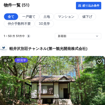
物件一覧 (51)
絞り込み条件
全て
一戸建て
土地
マンション
値下げ
仲介手数料不要
3D見学
1 – 50 件 51件中
Next
軽井沢別荘チャンネル(第一観光開発株式会社)
17
3D見学