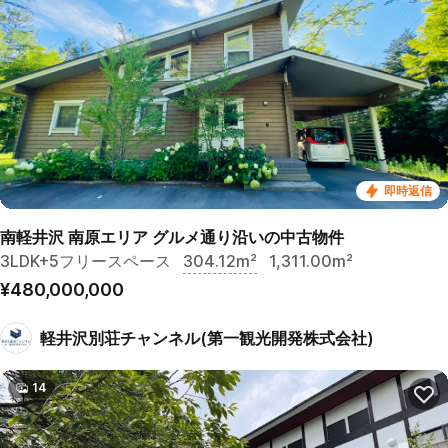
即時返信
南軽井沢 南原エリア グルメ通り沿いの中古物件
3LDK+5フリースペース
304.12m²
1,311.00m²
¥480,000,000
軽井沢別荘チャンネル(第一観光開発株式会社)
14