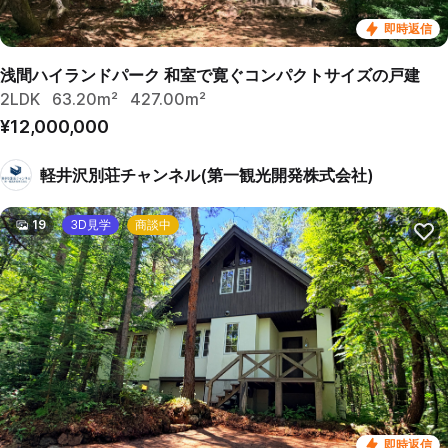
即時返信
浅間ハイランドパーク 和室で寛ぐコンパクトサイズの戸建
2LDK
63.20m²
427.00m²
¥12,000,000
軽井沢別荘チャンネル(第一観光開発株式会社)
19
3D見学
商談中
即時返信