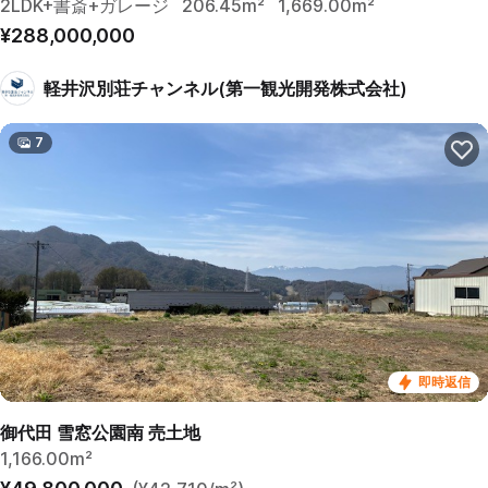
2LDK+書斎+ガレージ
206.45m²
1,669.00m²
¥288,000,000
軽井沢別荘チャンネル(第一観光開発株式会社)
7
即時返信
御代田 雪窓公園南 売土地
1,166.00m²