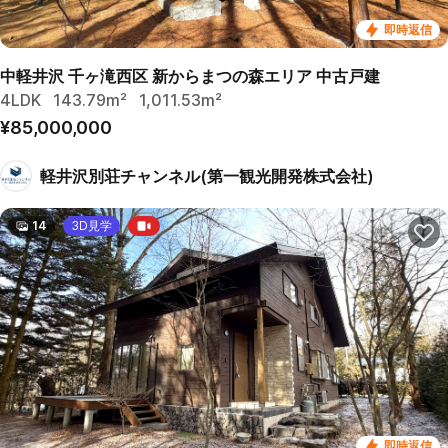
即時返信
中軽井沢 千ヶ滝西区 新からまつの森エリア 中古戸建
4LDK
143.79m²
1,011.53m²
¥85,000,000
軽井沢別荘チャンネル(第一観光開発株式会社)
14
3D見学
即時返信