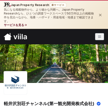
Japan Property Research
新サービス
気になる掲載物件から、より確かな判断へ。Japan Property
×
Researchなら、ひとつの調査ワークスペースで50万件以上の掲載物
件を見比べながら、地番・ハザード・用途地域・地価まで確認できま
す。
サービスを見る
→
軽井沢別荘チャンネル(第一観光開発株式会社)