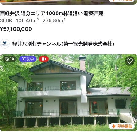
西軽井沢 追分エリア 1000m林道沿い 新築戸建
3LDK
106.40m²
239.86m²
¥57,100,000
軽井沢別荘チャンネル(第一観光開発株式会社)
10
3D見学
即時返信