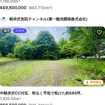
1,166.00m²
¥49,800,000
(¥42,710/m²)
軽井沢別荘チャンネル(第一観光開発株式会社)
7
3D見学
即時返信
中軽井沢CC付近、明るく平坦で拓けた約585坪。
1,935.00m²