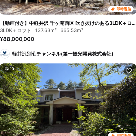
即時返信
【動画付き】中軽井沢 千ヶ滝西区 吹き抜けのある3LDK＋ロフト 中古戸建
3LDK＋ロフト
137.63m²
665.53m²
¥88,000,000
軽井沢別荘チャンネル(第一観光開発株式会社)
13
即時返信