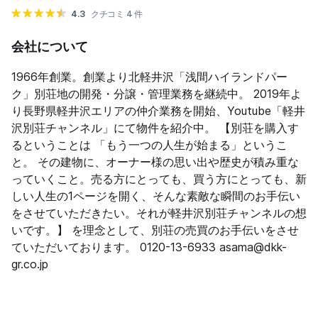
4.3
クチコミ 4 件
会社について
1966年創業。創業より北軽井沢「浅間ハイランドパー
ク」別荘地の開発・分譲・管理業務を継続中。 2019年よ
り長野県軽井沢エリアの仲介業務を開始、Youtube「軽井
沢別荘チャンネル」にて物件を紹介中。 【別荘を購入す
るということは 「もう一つの人生が始まる」というこ
と。 その建物に、オーナー様の思い出や歴史が積み重な
っていくこと。​ ​売る方にとっても、買う方にとっても、新
しい人生の1ページを開く、そんな素敵な瞬間のお手伝い
をさせていただきたい。 ​それが軽井沢別荘チャンネルの想
いです。】 を理念として、別荘の売買のお手伝いをさせ
ていただいております。 0120-13-6933 asama@dkk-
gr.co.jp