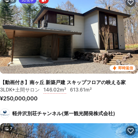
15
3D見学
即時返信
【動画付き】南ヶ丘 新築戸建 スキップフロアの映える家
3LDK+土間サロン
146.02m²
613.61m²
¥250,000,000
軽井沢別荘チャンネル(第一観光開発株式会社)
7