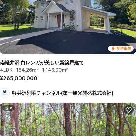
即時返信
南軽井沢 白レンガが美しい新築戸建て
4LDK
184.26m²
1,146.00m²
¥265,000,000
軽井沢別荘チャンネル(第一観光開発株式会社)
6