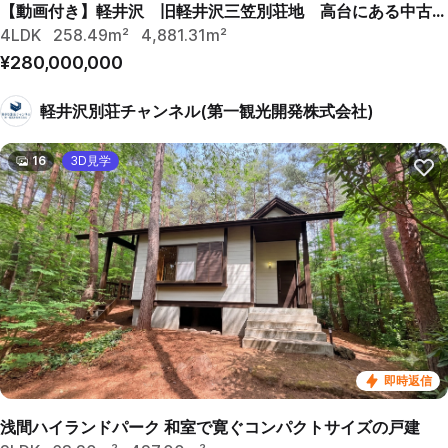
【動画付き】軽井沢 旧軽井沢三笠別荘地 高台にある中古別荘
4LDK
258.49m²
4,881.31m²
¥280,000,000
軽井沢別荘チャンネル(第一観光開発株式会社)
16
3D見学
即時返信
浅間ハイランドパーク 和室で寛ぐコンパクトサイズの戸建