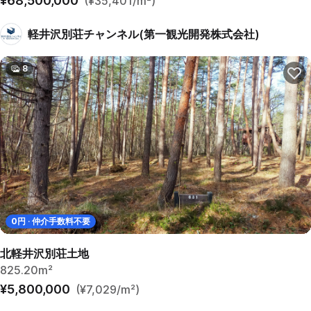
¥68,500,000
(¥35,401/m²)
軽井沢別荘チャンネル(第一観光開発株式会社)
8
0
円 · 仲介手数料不要
北軽井沢別荘土地
825.20m²
¥5,800,000
(¥7,029/m²)