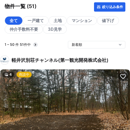
物件一覧 (51)
絞り込み条件
全て
一戸建て
土地
マンション
値下げ
仲介手数料不要
3D見学
1 – 50 件 51件中
Next
軽井沢別荘チャンネル(第一観光開発株式会社)
4
商談中