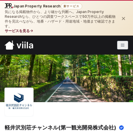
Japan Property Research
新サービス
気になる掲載物件から、より確かな判断へ。Japan Property
×
Researchなら、ひとつの調査ワークスペースで50万件以上の掲載物
件を見比べながら、地番・ハザード・用途地域・地価まで確認できま
す。
サービスを見る
→
軽井沢別荘チャンネル(第一観光開発株式会社)