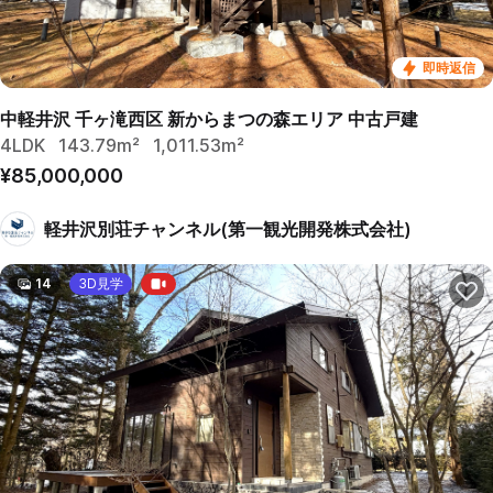
即時返信
中軽井沢 千ヶ滝西区 新からまつの森エリア 中古戸建
4LDK
143.79m²
1,011.53m²
¥85,000,000
軽井沢別荘チャンネル(第一観光開発株式会社)
14
3D見学