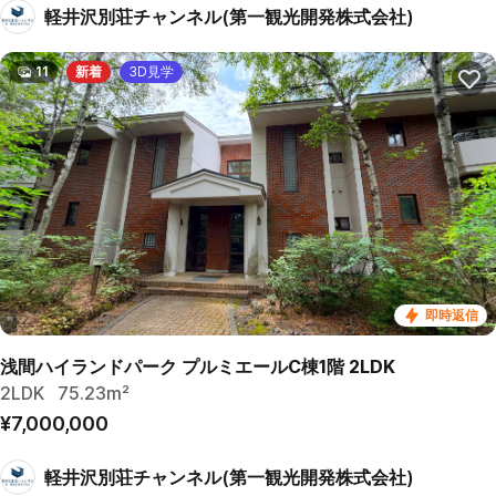
軽井沢別荘チャンネル(第一観光開発株式会社)
11
新着
3D見学
即時返信
浅間ハイランドパーク プルミエールC棟1階 2LDK
2LDK
75.23m²
¥7,000,000
軽井沢別荘チャンネル(第一観光開発株式会社)