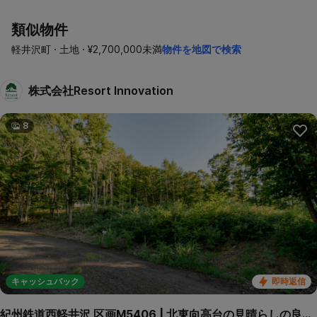
類似物件
軽井沢町 · 土地 · ¥2,700,000未満
物件を地図で検索
株式会社Resort Innovation
8
キャッシュバック
即時返信
紀州鉄道西軽井沢 区画M5406 | 北東向高台の見晴らしの良い緩傾斜区画です。