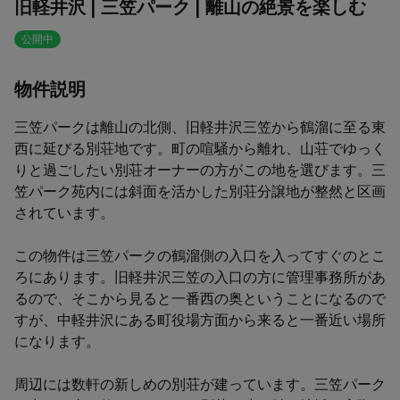
旧軽井沢 | 三笠パーク | 離山の絶景を楽しむ
公開中
物件説明
三笠パークは離山の北側、旧軽井沢三笠から鶴溜に至る東
西に延びる別荘地です。町の喧騒から離れ、山荘でゆっく
りと過ごしたい別荘オーナーの方がこの地を選びます。三
笠パーク苑内には斜面を活かした別荘分譲地が整然と区画
されています。

この物件は三笠パークの鶴溜側の入口を入ってすぐのとこ
ろにあります。旧軽井沢三笠の入口の方に管理事務所があ
るので、そこから見ると一番西の奥ということになるので
すが、中軽井沢にある町役場方面から来ると一番近い場所
になります。

周辺には数軒の新しめの別荘が建っています。三笠パーク