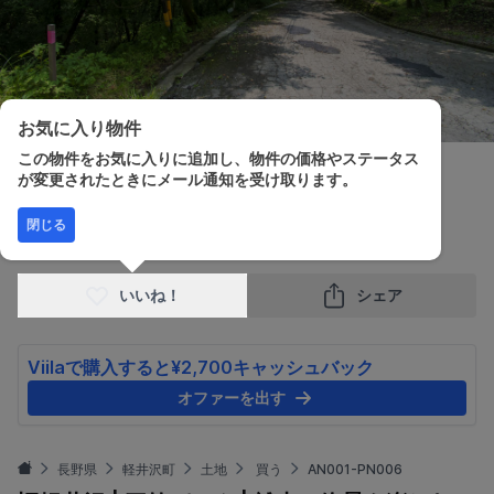
お気に入り物件
この物件をお気に入りに追加し、物件の価格やステータス
が変更されたときにメール通知を受け取ります。
販売価格
土地面積
閉じる
¥2,700,000
433.00m²
いいね！
シェア
Viilaで購入すると¥2,700キャッシュバック
オファーを出す
長野県
軽井沢町
土地
買う
AN001-PN006