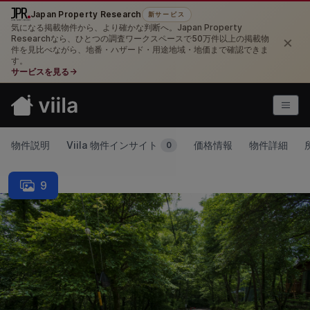
Japan Property Research
新サービス
気になる掲載物件から、より確かな判断へ。Japan Property
×
Researchなら、ひとつの調査ワークスペースで50万件以上の掲載物
件を見比べながら、地番・ハザード・用途地域・地価まで確認できま
す。
サービスを見る
→
物件説明
Viila 物件インサイト
価格情報
物件詳細
0
9