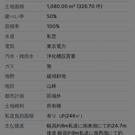
土地面積
1,080.00 m² (326.70 坪)
建ぺい率
50%
容積率
100%
水道
私営
電気
東京電力
汚水・雑排水
浄化槽設置要
ガス
無
地勢
緩傾斜地
地目
山林
都市計画
区域外
土地権利
所有権
私道負担面積
有り（約246㎡）
主な接道
幅員約8m私道に南東側にて約24.7m
接道 幅員約8m私道に南西側にて約