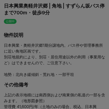
日本興業奥軽井沢郷 | 角地 | すずらん坂バス停
まで700m・徒歩9分
公開中
物件説明
日本興業・奥軽井沢郷1期分譲地内。バス停や管理事務所
に近い角地区画です。

別荘地規約により、別荘・居住用途以外の利用（事業用な
ど）はできませんので、ご注意下さい。

地勢：北向き緩傾斜・荒れ地・一部平坦
その他備考
上記の表示地積には南西側および南東側の私道の一部を含
みます。（地形図参照）

管理費 41,600円/年（土地のみの場合、税込、日本興