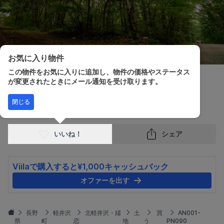
お気に入り物件
この物件をお気に入りに追加し、物件の価格やステータス
が変更されたときにメール通知を受け取ります。
販売価格
土地面積
閉じる
¥1,000,000
1,080.00m²
いいね！
シェア
Viilaで購入すると¥1,000キャッシュバック
オファーを出す
長野
軽井沢
北軽井沢・嬬
土
買
AN001-
県
町
恋
地
う
PN090