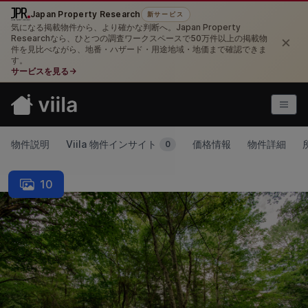
Japan Property Research
新サービス
気になる掲載物件から、より確かな判断へ。Japan Property
×
Researchなら、ひとつの調査ワークスペースで50万件以上の掲載物
件を見比べながら、地番・ハザード・用途地域・地価まで確認できま
す。
サービスを見る
→
物件説明
Viila 物件インサイト
価格情報
物件詳細
0
10