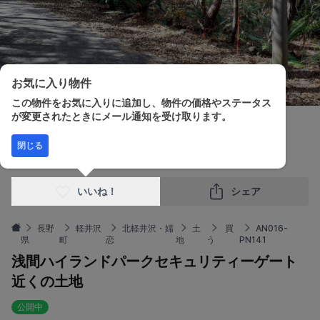
お気に入り物件
この物件をお気に入りに追加し、物件の価格やステータス
が変更されたときにメール通知を受け取ります。
販売価格
土地面積
閉じる
¥3,000,000
884.00m²
いいね！
シェア
長野
軽井沢
北軽井沢・嬬
土
買
AN016-
県
町
恋
地
う
PN141
浅間ハイランドパークセキュリティーゲート
近くの土地
公開中