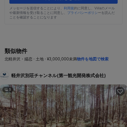
メッセージを送信することにより、
利用規
約に同意し、Viilaのメール
や最新情報を受け取ることに同意し、
プライバシーポリシ
ーを読んだ
ことを確認することになります
類似物件
北軽井沢・嬬恋 · 土地 · ¥3,000,000未満
物件を地図で検索
軽井沢別荘チャンネル(第一観光開発株式会社)
5