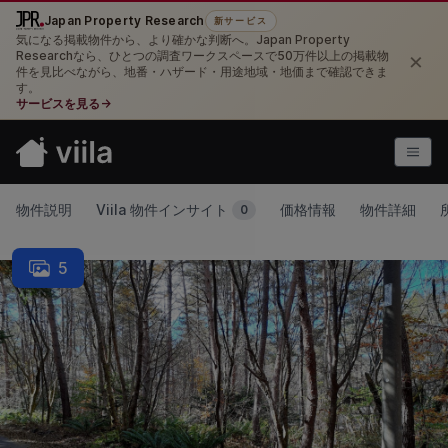
Japan Property Research
新サービス
気になる掲載物件から、より確かな判断へ。Japan Property
×
Researchなら、ひとつの調査ワークスペースで50万件以上の掲載物
件を見比べながら、地番・ハザード・用途地域・地価まで確認できま
す。
サービスを見る
→
物件説明
Viila 物件インサイト
価格情報
物件詳細
0
5