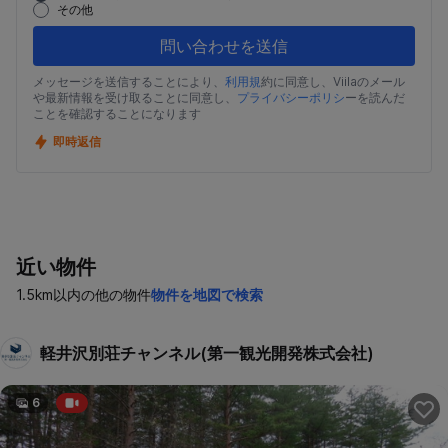
その他
問い合わせを送信
メッセージを送信することにより、
利用規
約に同意し、Viilaのメール
や最新情報を受け取ることに同意し、
プライバシーポリシ
ーを読んだ
ことを確認することになります
即時返信
近い物件
1.5km以内の他の物件
物件を地図で検索
軽井沢別荘チャンネル(第一観光開発株式会社)
6