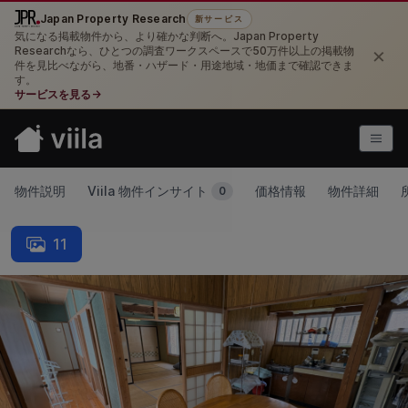
Japan Property Research
新サービス
気になる掲載物件から、より確かな判断へ。Japan Property
×
Researchなら、ひとつの調査ワークスペースで50万件以上の掲載物
件を見比べながら、地番・ハザード・用途地域・地価まで確認できま
す。
サービスを見る
→
物件説明
Viila 物件インサイト
価格情報
物件詳細
0
11