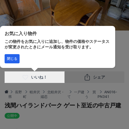
お気に入り物件
この物件をお気に入りに追加し、物件の価格やステータス
が変更されたときにメール通知を受け取ります。
販売価格
間取り
建物面積
土地面積
閉じる
¥9,500,000
2LDK
56.10m²
1,111.00m²
いいね！
シェア
長野
軽井沢
北軽井沢・
一戸建
買
AN016-
県
町
嬬恋
て
う
PN341
浅間ハイランドパーク ゲート至近の中古戸建
公開中