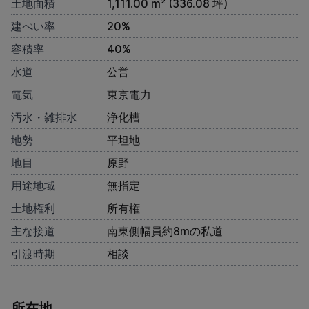
土地面積
1,111.00 m² (336.08 坪)
建ぺい率
20%
容積率
40%
水道
公営
電気
東京電力
汚水・雑排水
浄化槽
地勢
平坦地
地目
原野
用途地域
無指定
土地権利
所有権
主な接道
南東側幅員約8mの私道
引渡時期
相談
所在地