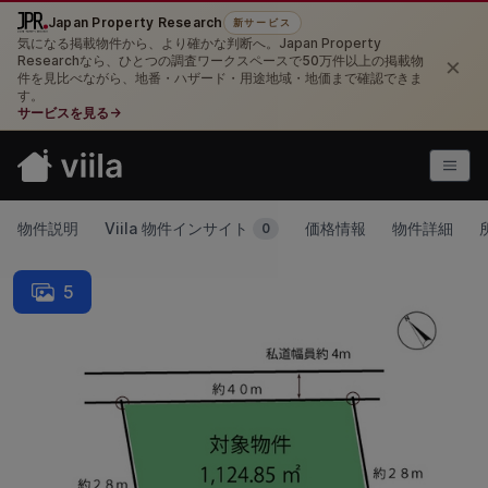
Japan Property Research
新サービス
気になる掲載物件から、より確かな判断へ。Japan Property
×
Researchなら、ひとつの調査ワークスペースで50万件以上の掲載物
件を見比べながら、地番・ハザード・用途地域・地価まで確認できま
す。
サービスを見る
→
物件説明
Viila 物件インサイト
価格情報
物件詳細
0
5