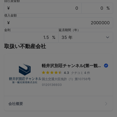
自己資金額
¥
%
借入金額
¥
金利
返済期間（年）
%
取扱い不動産会社
軽井沢別荘チャンネル(第一観光開発株式会社)
4.3
クチコミ 4 件
国土交通大臣免許（1）第10756号
0120136933
会社概要