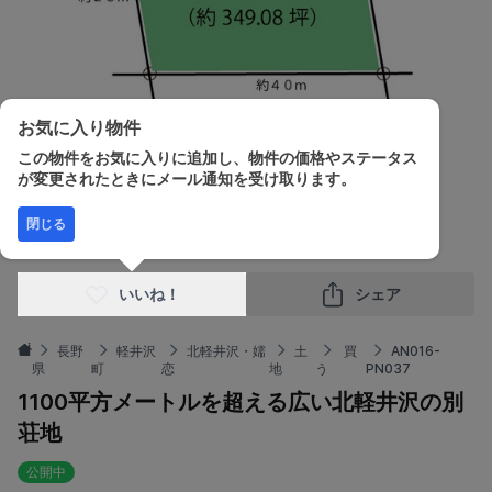
お気に入り物件
この物件をお気に入りに追加し、物件の価格やステータス
が変更されたときにメール通知を受け取ります。
販売価格
土地面積
閉じる
¥2,000,000
1,124.85m²
いいね！
シェア
長野
軽井沢
北軽井沢・嬬
土
買
AN016-
県
町
恋
地
う
PN037
1100平方メートルを超える広い北軽井沢の別
荘地
公開中