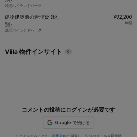
浅間ハイランドパーク
建物建築前の管理費 (税
¥92,200
年額
別）
浅間ハイランドパーク
Viila 物件インサイト
0
コメントの投稿にログインが必要です
ログインすることで、
利用規
約に同意し、Viilaのメールや最新情