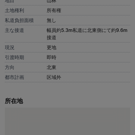
地目
山林
土地権利
所有権
私道負担面積
無し
主な接道
幅員約5.3m私道に北東側にて約9.6m
接道
現況
更地
引渡時期
即時
方向
北東
都市計画
区域外
所在地