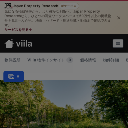
Japan Property Research
新サービス
気になる掲載物件から、より確かな判断へ。Japan Property
×
Researchなら、ひとつの調査ワークスペースで50万件以上の掲載物
件を見比べながら、地番・ハザード・用途地域・地価まで確認できま
す。
サービスを見る
→
物件説明
Viila 物件インサイト
価格情報
物件詳細
0
8