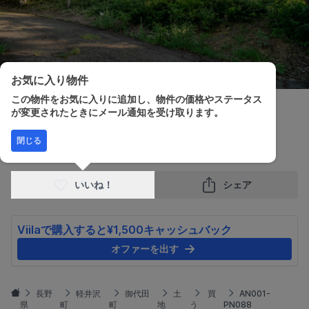
お気に入り物件
この物件をお気に入りに追加し、物件の価格やステータス
が変更されたときにメール通知を受け取ります。
販売価格
土地面積
閉じる
¥1,500,000
489.00m²
いいね！
シェア
Viilaで購入すると¥1,500キャッシュバック
オファーを出す
長野
軽井沢
御代田
土
買
AN001-
県
町
町
地
う
PN088