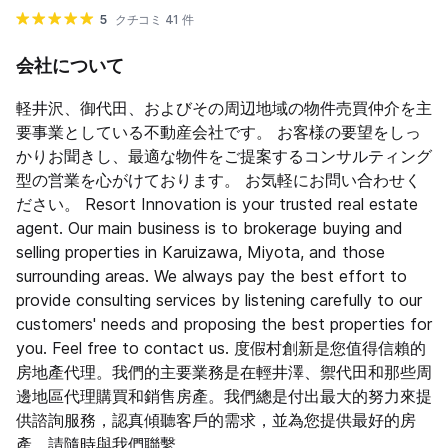
5
クチコミ 41 件
会社について
軽井沢、御代田、およびその周辺地域の物件売買仲介を主
要事業としている不動産会社です。 お客様の要望をしっ
かりお聞きし、最適な物件をご提案するコンサルティング
型の営業を心がけております。 お気軽にお問い合わせく
ださい。 Resort Innovation is your trusted real estate
agent. Our main business is to brokerage buying and
selling properties in Karuizawa, Miyota, and those
surrounding areas. We always pay the best effort to
provide consulting services by listening carefully to our
customers' needs and proposing the best properties for
you. Feel free to contact us. 度假村創新是您值得信賴的
房地產代理。我們的主要業務是在輕井澤、禦代田和那些周
邊地區代理購買和銷售房產。我們總是付出最大的努力來提
供諮詢服務，認真傾聽客戶的需求，並為您提供最好的房
產。請隨時與我們聯繫。