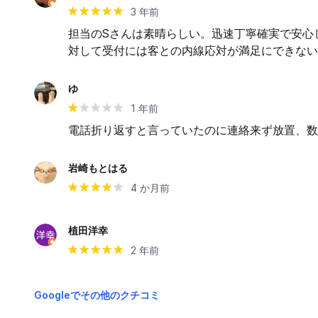
3 年前
担当のSさんは素晴らしい。迅速丁寧確実で安心
対して受付には客との内線応対が満足にできない
ゆ
1 年前
電話折り返すと言っていたのに連絡来ず放置、数
岩崎もとはる
4 か月前
植田洋幸
2 年前
Googleでその他のクチコミ