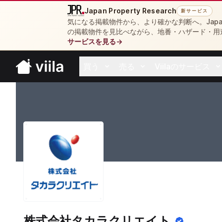
Japan Property Research
新サービス
気になる掲載物件から、より確かな判断へ。Japan 
の掲載物件を見比べながら、地番・ハザード・用
サービスを見る
→
買う
売る
Viilaのサービス
Open buy menu
Open sell menu
Open resources 
株式会社タカラクリエイト