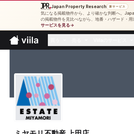
Japan Property Research
新サービス
気になる掲載物件から、より確かな判断へ。Japan 
の掲載物件を見比べながら、地番・ハザード・用
サービスを見る
→
買う
売る
Viilaのサービス
Open buy menu
Open sell menu
Open resources 
ミヤモリ不動産 上田店