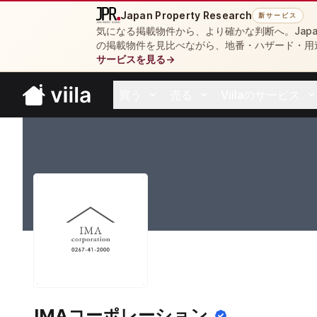
Japan Property Research
新サービス
気になる掲載物件から、より確かな判断へ。Japan 
の掲載物件を見比べながら、地番・ハザード・用
サービスを見る
→
買う
売る
Viilaのサービス
Open buy menu
Open sell menu
Open resources 
IMAコーポレーション