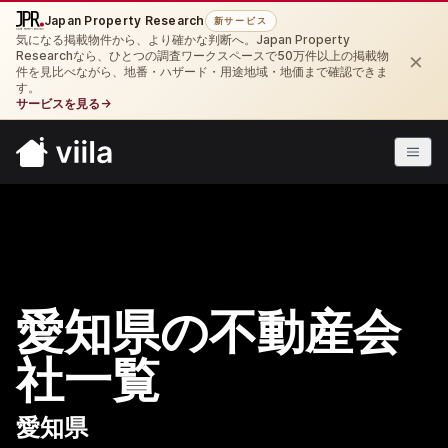
Japan Property Research
新サービス
気になる掲載物件から、より確かな判断へ。Japan Property
×
Researchなら、ひとつの調査ワークスペースで50万件以上の掲載物
件を見比べながら、地番・ハザード・用途地域・地価まで確認できま
す。
サービスを見る
→
愛知県の不動産会
社一覧
愛知県