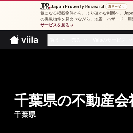
Japan Property Research
新サービス
気になる掲載物件から、より確かな判断へ。Japan 
の掲載物件を見比べながら、地番・ハザード・用
サービスを見る
→
買う
売る
Viilaのサービス
Open buy menu
Open sell menu
Open resources 
千葉県の不動産会
千葉県