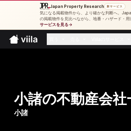
Japan Property Research
新サービス
気になる掲載物件から、より確かな判断へ。Japan 
の掲載物件を見比べながら、地番・ハザード・用
サービスを見る
→
買う
売る
Viilaのサービス
Open buy menu
Open sell menu
Open resources 
小諸の不動産会社
小諸