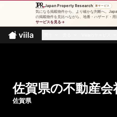
Japan Property Research
新サービス
気になる掲載物件から、より確かな判断へ。Japan 
の掲載物件を見比べながら、地番・ハザード・用
サービスを見る
→
買う
売る
Viilaのサービス
Open buy menu
Open sell menu
Open resources 
佐賀県の不動産会
佐賀県