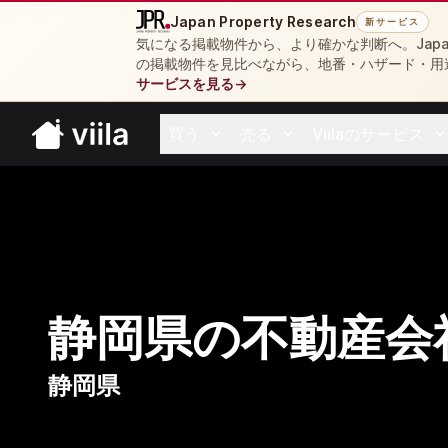
Japan Property Research
新サービス
気になる掲載物件から、より確かな判断へ。Japan 
の掲載物件を見比べながら、地番・ハザード・用
サービスを見る
→
買う
売る
Viilaのサービス
Open buy menu
Open sell menu
Open resources 
静岡県の不動産会
静岡県