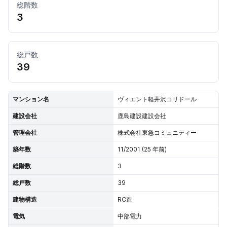
総階数
3
総戸数
39
マンション名
ヴィエント軽井沢コリドール
建設会社
鹿島建設建設会社
管理会社
株式会社東急コミュニティー
築年数
11/2001 (25 年前)
総階数
3
総戸数
39
建物構造
RC造
電気
中部電力