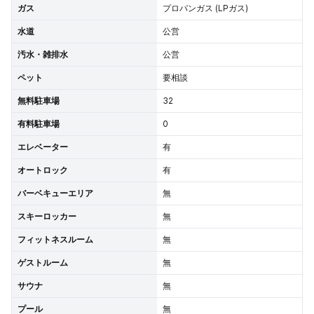
ガス
プロパンガス (LPガス)
水道
公営
汚水・雑排水
公営
ペット
要相談
無料駐車場
32
有料駐車場
0
エレベーター
有
オートロック
有
バーベキューエリア
無
スキーロッカー
無
フィットネスルーム
無
ゲストルーム
無
サウナ
無
プール
無