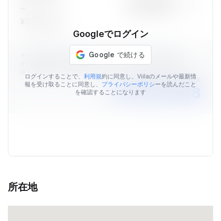
M²
~
¥814,485
Googleでログイン
予想の物件価格はViilaのデータを元に算出された価格情報で
す。表示されている予想価格はあくまでも目安であり、販売価
格を保証するものではありません。
ログインすることで、
利用規
約に同意し、Viilaのメールや最新情
AVERAGE MARKET VALUE
報を受け取ることに同意し、
プライバシーポリシ
ーを読んだこと
￥41,123,348
を確認することになります
所在地