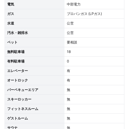
電気
中部電力
ガス
プロパンガス (LPガス)
水道
公営
汚水・雑排水
公営
ペット
要相談
無料駐車場
18
有料駐車場
0
エレベーター
有
オートロック
有
バーベキューエリア
無
スキーロッカー
無
フィットネスルーム
無
ゲストルーム
無
サウナ
無