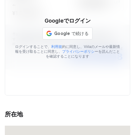
M²
~
¥1,096,566
Googleでログイン
予想の物件価格はViilaのデータを元に算出された価格情報で
す。表示されている予想価格はあくまでも目安であり、販売価
格を保証するものではありません。
ログインすることで、
利用規
約に同意し、Viilaのメールや最新情
AVERAGE MARKET VALUE
報を受け取ることに同意し、
プライバシーポリシ
ーを読んだこと
￥45,178,048
を確認することになります
所在地