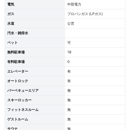
電気
中部電力
ガス
プロパンガス (LPガス)
水道
公営
汚水・雑排水
ペット
可
無料駐車場
18
有料駐車場
0
エレベーター
有
オートロック
有
バーベキューエリア
無
スキーロッカー
無
フィットネスルーム
無
ゲストルーム
無
サウナ
無