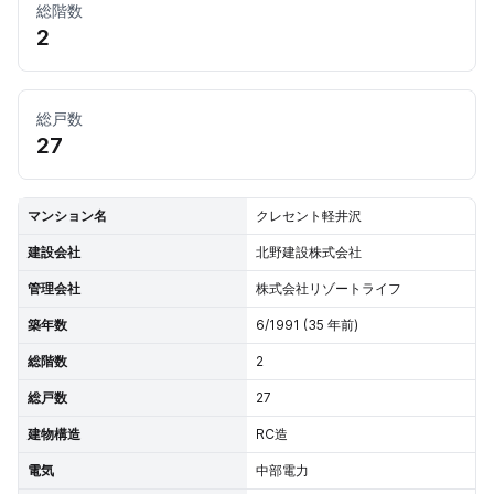
総階数
2
総戸数
27
マンション名
クレセント軽井沢
建設会社
北野建設株式会社
管理会社
株式会社リゾートライフ
築年数
6/1991 (35 年前)
総階数
2
総戸数
27
建物構造
RC造
電気
中部電力