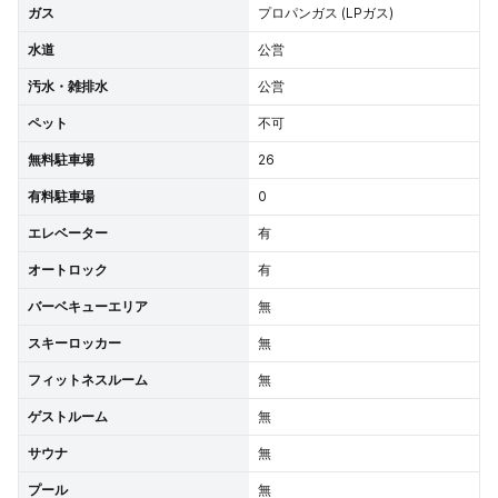
ガス
プロパンガス (LPガス)
水道
公営
汚水・雑排水
公営
ペット
不可
無料駐車場
26
有料駐車場
0
エレベーター
有
オートロック
有
バーベキューエリア
無
スキーロッカー
無
フィットネスルーム
無
ゲストルーム
無
サウナ
無
プール
無