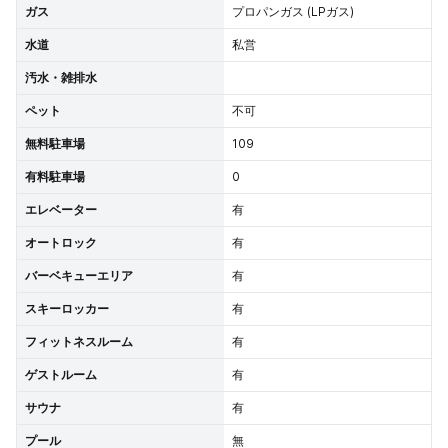
ガス
プロパンガス (LPガス)
水道
私営
汚水・雑排水
ペット
不可
無料駐車場
109
有料駐車場
0
エレベーター
有
オートロック
有
バーベキューエリア
有
スキーロッカー
有
フィットネスルーム
有
ゲストルーム
有
サウナ
有
プール
無