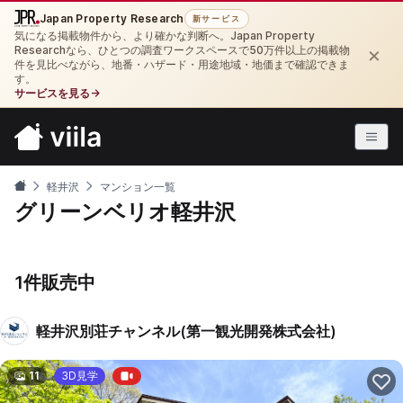
Japan Property Research
新サービス
気になる掲載物件から、より確かな判断へ。Japan Property
×
Researchなら、ひとつの調査ワークスペースで50万件以上の掲載物
件を見比べながら、地番・ハザード・用途地域・地価まで確認できま
す。
サービスを見る
→
軽井沢
マンション一覧
グリーンベリオ軽井沢
1件販売中
軽井沢別荘チャンネル(第一観光開発株式会社)
11
3D見学