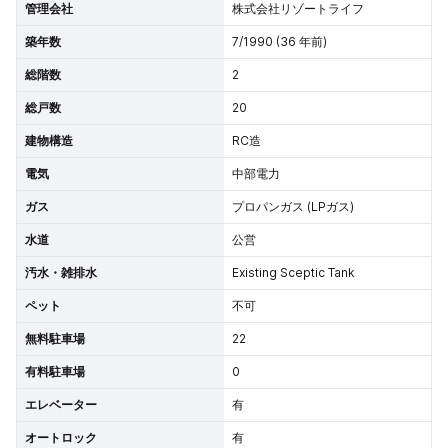
管理会社
株式会社リゾートライフ
築年数
7/1990 (36 年前)
総階数
2
総戸数
20
建物構造
RC造
電気
中部電力
ガス
プロパンガス (LPガス)
水道
公営
汚水・雑排水
Existing Sceptic Tank
ペット
不可
無料駐車場
22
有料駐車場
0
エレベーター
有
オートロック
有