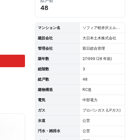
総戸数
48
マンション名
ソフィア軽井沢エルミタージュ
建設会社
大日本土木株式会社
管理会社
双日総合管理
築年数
2/1999 (28 年前)
総階数
3
総戸数
48
建物構造
RC造
電気
中部電力
ガス
プロパンガス (LPガス)
水道
公営
M²
汚水・雑排水
公営