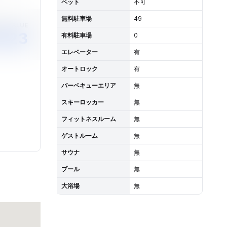
ペット
不可
無料駐車場
49
ET VALUE
923
有料駐車場
0
エレベーター
有
オートロック
有
バーベキューエリア
無
スキーロッカー
無
フィットネスルーム
無
ゲストルーム
無
サウナ
無
プール
無
大浴場
無