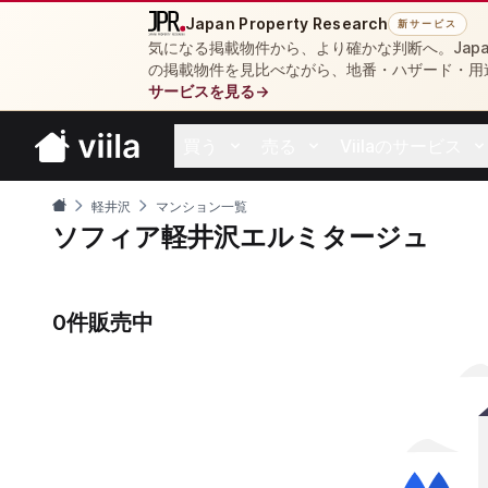
Japan Property Research
新サービス
気になる掲載物件から、より確かな判断へ。Japan 
の掲載物件を見比べながら、地番・ハザード・用
サービスを見る
→
買う
売る
Viilaのサービス
Open buy menu
Open sell menu
Open resources 
軽井沢
マンション一覧
ソフィア軽井沢エルミタージュ
0件販売中