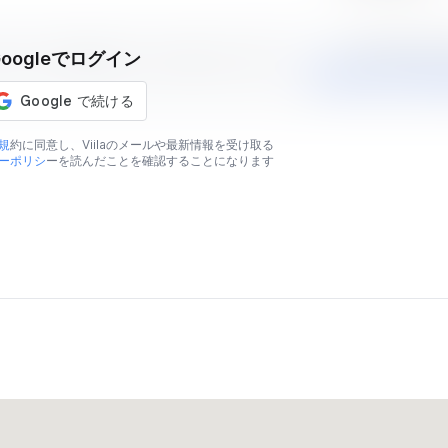
AVERAGE MARK
Googleでログイン
表示されている予想価格はあくまでも目安であり、販売
￥20,723,
規
約に同意し、Viilaのメールや最新情報を受け取る
ーポリシ
ーを読んだことを確認することになります