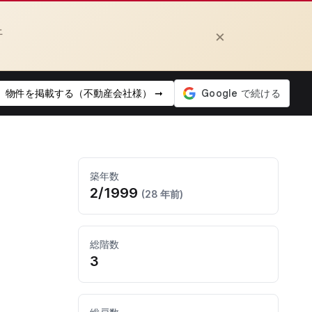
上
×
物件を掲載する（不動産会社様） ➞
築年数
2/1999
(28 年前)
総階数
3