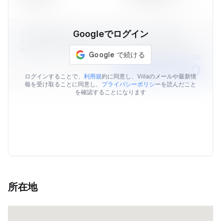
Googleでログイン
予想の物件価格はViilaのデータを元に算出された価格情報で
す。表示されている予想価格はあくまでも目安であり、販売価
格を保証するものではありません。
AVERAGE MARKET VALUE
￥13,105,740
ログインすることで、
利用規
約に同意し、Viilaのメールや最新情
報を受け取ることに同意し、
プライバシーポリシ
ーを読んだこと
を確認することになります
所在地