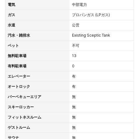
電気
中部電力
ガス
プロパンガス (LPガス)
水道
公営
汚水・雑排水
Existing Sceptic Tank
ペット
不可
無料駐車場
13
有料駐車場
0
エレベーター
有
オートロック
有
バーベキューエリア
無
スキーロッカー
無
フィットネスルーム
無
ゲストルーム
無
サウナ
無