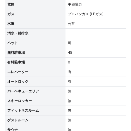
電気
中部電力
ガス
プロパンガス (LPガス)
水道
公営
汚水・雑排水
ペット
可
無料駐車場
45
有料駐車場
0
エレベーター
有
オートロック
有
バーベキューエリア
無
スキーロッカー
無
フィットネスルーム
無
ゲストルーム
無
サウナ
無