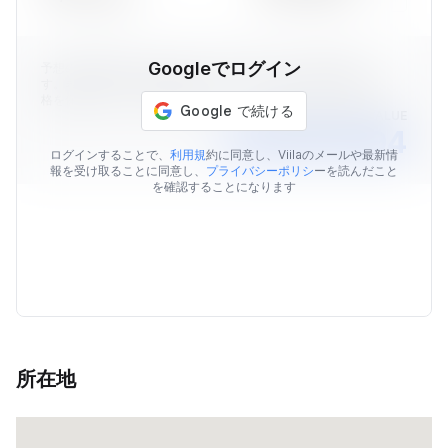
Googleでログイン
予想の物件価格はViilaのデータを元に算出された価格情報で
す。表示されている予想価格はあくまでも目安であり、販売価
格を保証するものではありません。
AVERAGE MARKET VALUE
￥58,057,694
ログインすることで、
利用規
約に同意し、Viilaのメールや最新情
報を受け取ることに同意し、
プライバシーポリシ
ーを読んだこと
を確認することになります
所在地