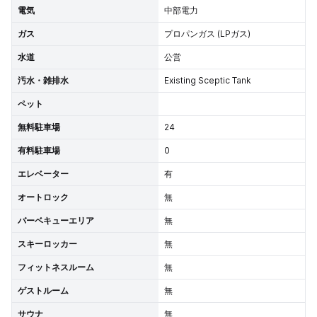
電気
中部電力
ガス
プロパンガス (LPガス)
水道
公営
汚水・雑排水
Existing Sceptic Tank
ペット
無料駐車場
24
有料駐車場
0
エレベーター
有
オートロック
無
バーベキューエリア
無
スキーロッカー
無
フィットネスルーム
無
ゲストルーム
無
サウナ
無