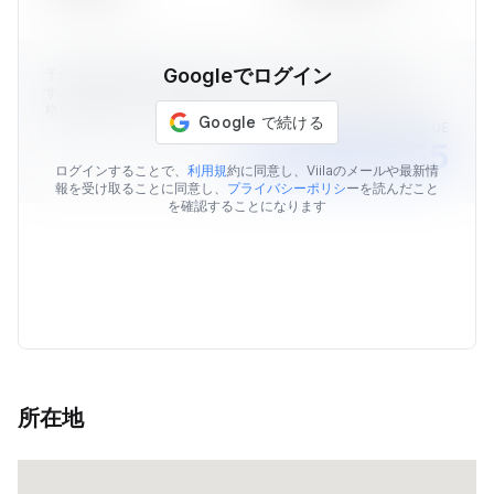
Googleでログイン
予想の物件価格はViilaのデータを元に算出された価格情報で
す。表示されている予想価格はあくまでも目安であり、販売価
格を保証するものではありません。
AVERAGE MARKET VALUE
￥38,980,855
ログインすることで、
利用規
約に同意し、Viilaのメールや最新情
報を受け取ることに同意し、
プライバシーポリシ
ーを読んだこと
を確認することになります
所在地