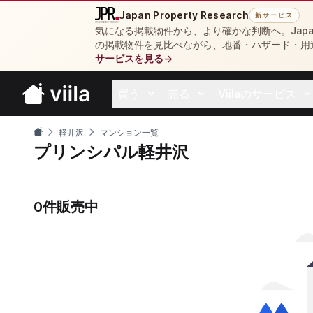
Japan Property Research
新サービス
気になる掲載物件から、より確かな判断へ。Japan 
の掲載物件を見比べながら、地番・ハザード・用
サービスを見る
→
買う
売る
Viilaのサービス
Open buy menu
Open sell menu
Open resources 
軽井沢
マンション一覧
プリンシパル軽井沢
0件販売中