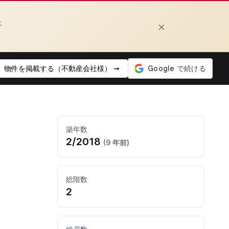
上
×
物件を掲載する（不動産会社様） ➞
築年数
2/2018
(9 年前)
総階数
2