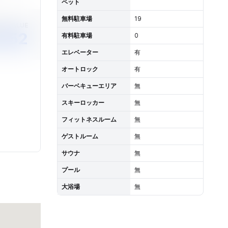
ペット
無料駐車場
19
ET VALUE
952
有料駐車場
0
エレベーター
有
オートロック
有
バーベキューエリア
無
スキーロッカー
無
フィットネスルーム
無
ゲストルーム
無
サウナ
無
プール
無
大浴場
無