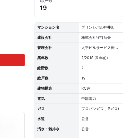
総戸数
19
マンション名
プリンシパル軽井沢
建設会社
株式会社守谷商会
管理会社
太平ビルサービス株式会社
築年数
2/2018 (9 年前)
総階数
2
総戸数
19
建物構造
RC造
電気
中部電力
ガス
プロパンガス (LPガス)
水道
公営
M²
汚水・雑排水
公営