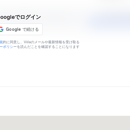
AVERAGE MARK
Googleでログイン
示されている予想価格はあくまでも目安であり、販
￥64,034,
規
約に同意し、Viilaのメールや最新情報を受け取る
ーポリシ
ーを読んだことを確認することになります