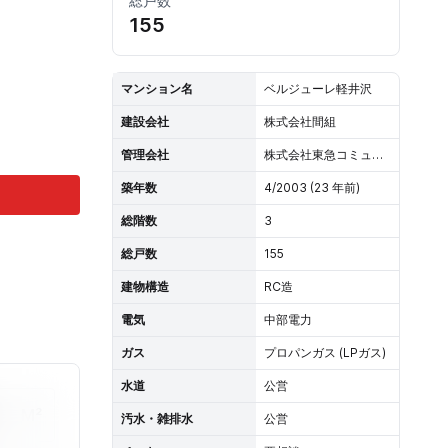
総戸数
155
マンション名
ベルジューレ軽井沢
建設会社
株式会社間組
管理会社
株式会社東急コミュニティー
築年数
4/2003 (23 年前)
総階数
3
総戸数
155
建物構造
RC造
電気
中部電力
ガス
プロパンガス (LPガス)
水道
公営
M²
汚水・雑排水
公営