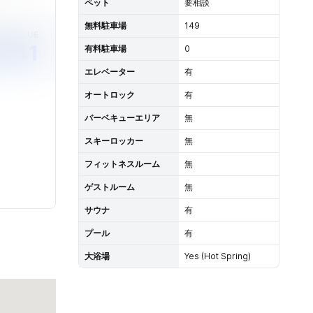
ペット
要相談
無料駐車場
149
ET VALUE
,241
有料駐車場
0
エレベーター
有
オートロック
有
バーベキューエリア
無
スキーロッカー
無
フィットネスルーム
無
ゲストルーム
無
サウナ
有
プール
有
大浴場
Yes (Hot Spring)