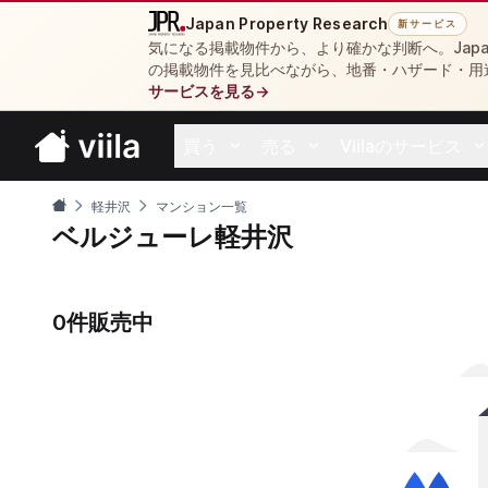
Japan Property Research
新サービス
気になる掲載物件から、より確かな判断へ。Japan 
の掲載物件を見比べながら、地番・ハザード・用
サービスを見る
→
買う
売る
Viilaのサービス
Open buy menu
Open sell menu
Open resources 
軽井沢
マンション一覧
ベルジューレ軽井沢
0件販売中