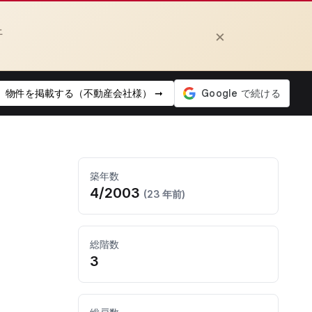
上
×
物件を掲載する（不動産会社様） ➞
築年数
4/2003
(23 年前)
総階数
3