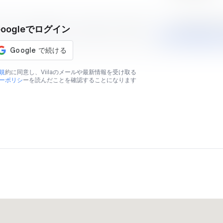
AVERAGE MARK
Googleでログイン
表示されている予想価格はあくまでも目安であり、販売価
￥37,820
規
約に同意し、Viilaのメールや最新情報を受け取る
ーポリシ
ーを読んだことを確認することになります