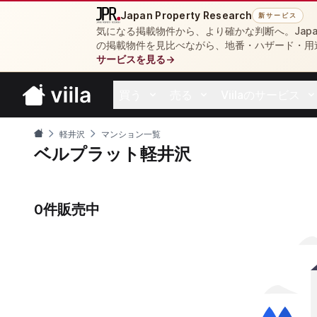
Japan Property Research
新サービス
気になる掲載物件から、より確かな判断へ。Japan 
の掲載物件を見比べながら、地番・ハザード・用
サービスを見る
→
買う
売る
Viilaのサービス
Open buy menu
Open sell menu
Open resources 
軽井沢
マンション一覧
ベルプラット軽井沢
0件販売中