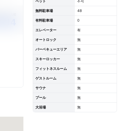
ペット
不可
無料駐車場
48
ET VALUE
,114
有料駐車場
0
エレベーター
有
オートロック
無
バーベキューエリア
無
スキーロッカー
無
フィットネスルーム
無
ゲストルーム
無
サウナ
無
プール
無
大浴場
無