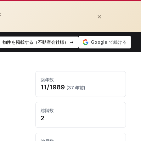
上
×
物件を掲載する（不動産会社様） ➞
築年数
11/1989
(37 年前)
総階数
2