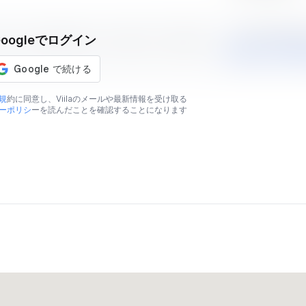
AVERAGE MARK
Googleでログイン
表示されている予想価格はあくまでも目安であり、販売価格
￥21,779
規
約に同意し、Viilaのメールや最新情報を受け取る
ーポリシ
ーを読んだことを確認することになります