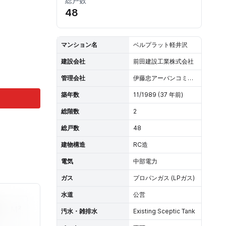
総戸数
48
マンション名
ベルプラット軽井沢
建設会社
前田建設工業株式会社
管理会社
伊藤忠アーバンコミュニティー
築年数
11/1989 (37 年前)
総階数
2
総戸数
48
建物構造
RC造
電気
中部電力
ガス
プロパンガス (LPガス)
水道
公営
M²
汚水・雑排水
Existing Sceptic Tank