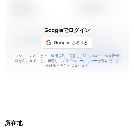
¥360,101 ~
M²
¥490,018
Googleでログイン
予想の物件価格はViilaのデータを元に算出された価格情報で
す。表示されている予想価格はあくまでも目安であり、販売価
格を保証するものではありません。
AVERAGE MARKET VALUE
￥21,876,964
ログインすることで、
利用規
約に同意し、Viilaのメールや最新情
報を受け取ることに同意し、
プライバシーポリシ
ーを読んだこと
を確認することになります
所在地