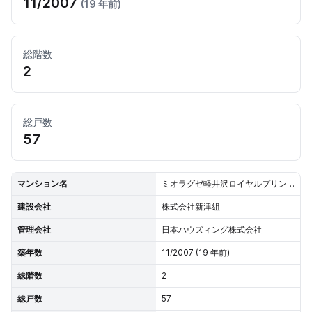
11/2007
(19 年前)
総階数
2
総戸数
57
マンション名
ミオラグゼ軽井沢ロイヤルプリンス通り
建設会社
株式会社新津組
管理会社
日本ハウズィング株式会社
築年数
11/2007 (19 年前)
総階数
2
総戸数
57