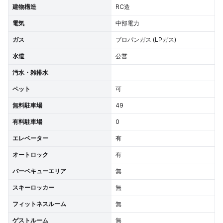
建物構造
RC造
電気
中部電力
ガス
プロパンガス (LPガス)
水道
公営
汚水・雑排水
ペット
可
無料駐車場
49
有料駐車場
0
エレベーター
有
オートロック
有
バーベキューエリア
無
スキーロッカー
無
フィットネスルーム
無
ゲストルーム
無