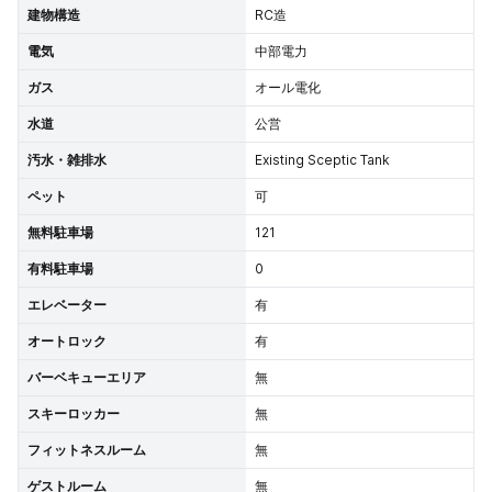
建物構造
RC造
電気
中部電力
ガス
オール電化
水道
公営
汚水・雑排水
Existing Sceptic Tank
ペット
可
無料駐車場
121
有料駐車場
0
エレベーター
有
オートロック
有
バーベキューエリア
無
スキーロッカー
無
フィットネスルーム
無
ゲストルーム
無