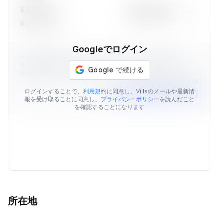
¥217,775 ~
M²
¥261,919
Googleでログイン
予想の物件価格はViilaのデータを元に算出された価格情報で
す。表示されている予想価格はあくまでも目安であり、販売価
格を保証するものではありません。
AVERAGE MARKET VALUE
￥12,258,770
ログインすることで、
利用規
約に同意し、Viilaのメールや最新情
報を受け取ることに同意し、
プライバシーポリシ
ーを読んだこと
を確認することになります
所在地