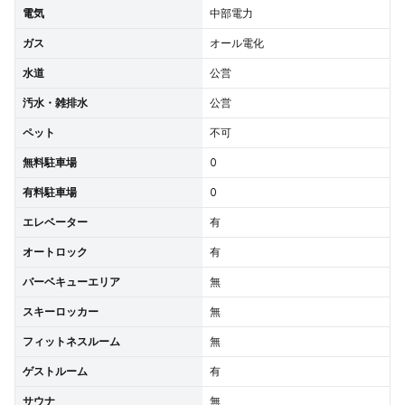
電気
中部電力
ガス
オール電化
水道
公営
汚水・雑排水
公営
ペット
不可
無料駐車場
0
有料駐車場
0
エレベーター
有
オートロック
有
バーベキューエリア
無
スキーロッカー
無
フィットネスルーム
無
ゲストルーム
有
サウナ
無