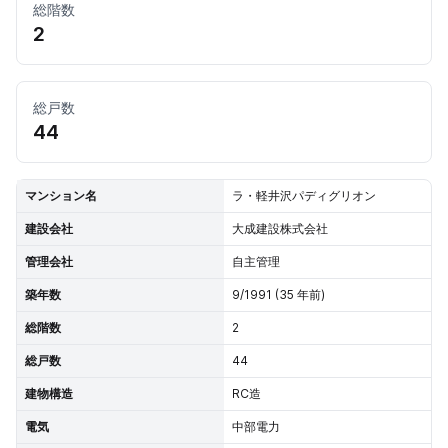
総階数
2
総戸数
44
マンション名
ラ・軽井沢パディグリオン
建設会社
大成建設株式会社
管理会社
自主管理
築年数
9/1991 (35 年前)
総階数
2
総戸数
44
建物構造
RC造
電気
中部電力