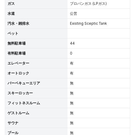
ガス
プロパンガス (LPガス)
水道
公営
汚水・雑排水
Existing Sceptic Tank
ペット
無料駐車場
44
有料駐車場
0
エレベーター
有
オートロック
有
バーベキューエリア
無
スキーロッカー
無
フィットネスルーム
無
ゲストルーム
無
サウナ
無
プール
無