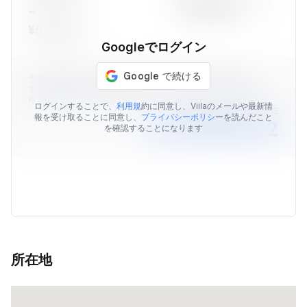
M²
~
¥512,295
Googleでログイン
予想の物件価格はViilaのデータを元に算出された価格情報で
す。表示されている予想価格はあくまでも目安であり、販売価
格を保証するものではありません。
ログインすることで、
利用規
約に同意し、Viilaのメールや最新情
AVERAGE MARKET VALUE
報を受け取ることに同意し、
プライバシーポリシ
ーを読んだこと
￥20,269,412
を確認することになります
所在地