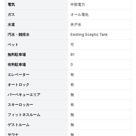
電気
中部電力
ガス
オール電化
水道
井戸水
汚水・雑排水
Existing Sceptic Tank
ペット
可
無料駐車場
81
有料駐車場
0
エレベーター
有
オートロック
有
バーベキューエリア
無
スキーロッカー
有
フィットネスルーム
無
ゲストルーム
無
サウナ
無