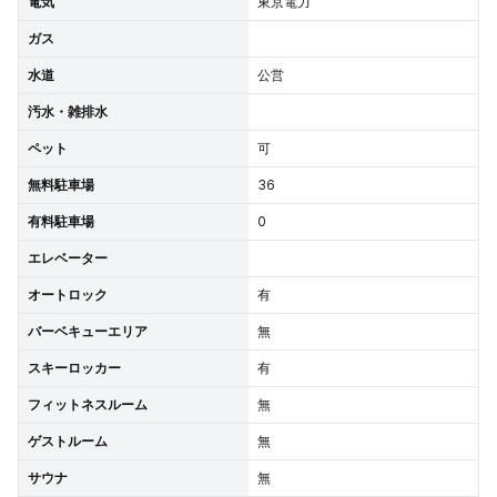
電気
東京電力
ガス
水道
公営
汚水・雑排水
ペット
可
無料駐車場
36
有料駐車場
0
エレベーター
オートロック
有
バーベキューエリア
無
スキーロッカー
有
フィットネスルーム
無
ゲストルーム
無
サウナ
無