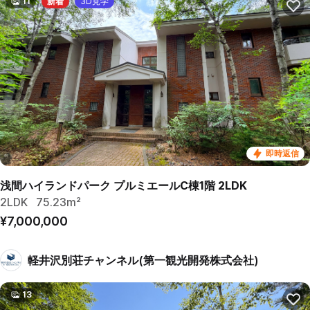
11
新着
3D見学
即時返信
浅間ハイランドパーク プルミエールC棟1階 2LDK
2LDK
75.23m²
¥7,000,000
軽井沢別荘チャンネル(第一観光開発株式会社)
13