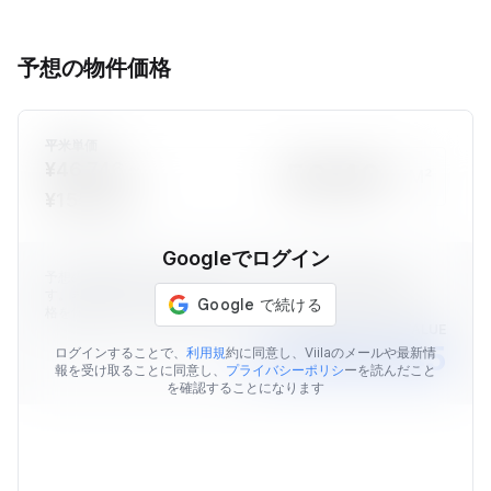
予想の物件価格
平米単価
¥46,746 ~
M²
¥155,340
Googleでログイン
予想の物件価格はViilaのデータを元に算出された価格情報で
す。表示されている予想価格はあくまでも目安であり、販売価
格を保証するものではありません。
AVERAGE MARKET VALUE
￥4,404,445
ログインすることで、
利用規
約に同意し、Viilaのメールや最新情
報を受け取ることに同意し、
プライバシーポリシ
ーを読んだこと
を確認することになります