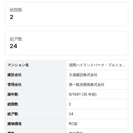
総階数
2
総戸数
24
マンション名
浅間ハイランドパーク・プルミエール
建設会社
大成建設株式会社
管理会社
第一観光開発株式会社
築年数
6/1991 (35 年前)
総階数
2
総戸数
24
建物構造
RC造