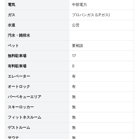
電気
中部電力
ガス
プロパンガス (LPガス)
水道
公営
汚水・雑排水
ペット
要相談
無料駐車場
17
有料駐車場
0
エレベーター
有
オートロック
有
バーベキューエリア
無
スキーロッカー
無
フィットネスルーム
無
ゲストルーム
無
サウナ
無