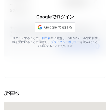
M²
~
¥205,227
Googleでログイン
予想の物件価格はViilaのデータを元に算出された価格情報で
す。表示されている予想価格はあくまでも目安であり、販売価
格を保証するものではありません。
ログインすることで、
利用規
約に同意し、Viilaのメールや最新情
AVERAGE MARKET VALUE
報を受け取ることに同意し、
プライバシーポリシ
ーを読んだこと
￥9,838,380
を確認することになります
所在地