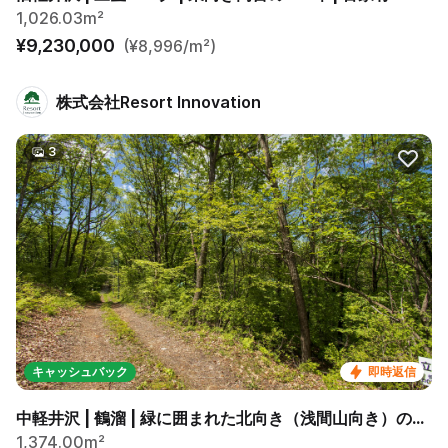
1,026.03m²
¥9,230,000
(¥8,996/m²)
株式会社Resort Innovation
3
キャッシュバック
即時返信
中軽井沢 | 鶴溜 | 緑に囲まれた北向き（浅間山向き）の丘の上
1,374.00m²