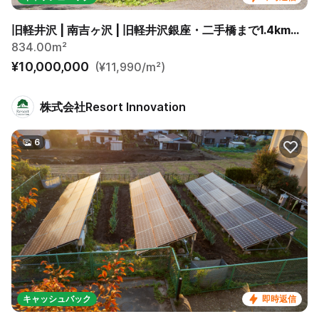
旧軽井沢 | 南吉ヶ沢 | 旧軽井沢銀座・二手橋まで1.4km、徒歩23分。 碓氷峠西側の由緒ある別荘地
834.00m²
¥10,000,000
(¥11,990/m²)
株式会社Resort Innovation
6
キャッシュバック
即時返信