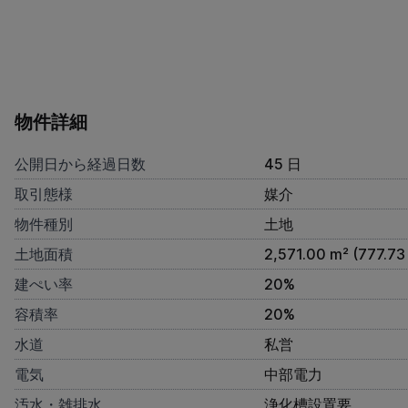
物件詳細
公開日から経過日数
45 日
取引態様
媒介
物件種別
土地
土地面積
2,571.00 m² (777.73
建ぺい率
20%
容積率
20%
水道
私営
電気
中部電力
汚水・雑排水
浄化槽設置要