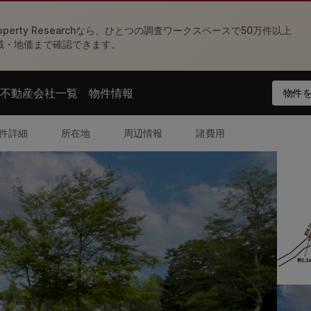
perty Researchなら、ひとつの調査ワークスペースで50万件以上
域・地価まで確認できます。
不動産会社一覧
物件情報
物件を
nu
Open agent menu
Open feed menu
件詳細
所在地
周辺情報
諸費用