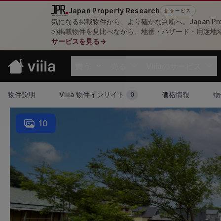
Japan Property Research
新サービス
気になる掲載物件から、より確かな判断へ。Japan Pro
の掲載物件を見比べながら、地番・ハザード・用途地
サービスを見る
→
買う
売る
Viilaのサービス
Open buy menu
Open sell menu
Open resources me
物件説明
Viila 物件インサイト
価格情報
物
0
10