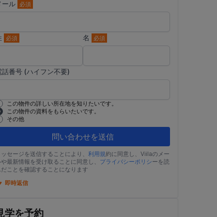
メール
必須
姓
名
必須
必須
電話番号 (ハイフン不要)
この物件の詳しい所在地を知りたいです。
この物件の資料をもらいたいです。
その他
問い合わせを送信
メッセージを送信することにより、
利用規
約に同意し、Viilaのメー
ルや最新情報を受け取ることに同意し、
プライバシーポリシ
ーを読
んだことを確認することになります
即時返信
見学を予約