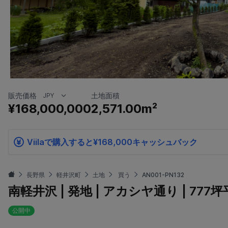
販売価格
土地面積
¥168,000,000
2,571.00m²
Viilaで購入すると¥168,000キャッシュバック
長野県
軽井沢町
土地
買う
AN001-PN132
南軽井沢 | 発地 | アカシヤ通り | 777
公開中