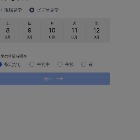
現場見学
ビデオ見学
土
日
月
火
水
木
8
9
10
11
12
13
8月
8月
8月
8月
8月
8月
見学の希望時間帯
指定なし
午前中
午後
夜
次へ