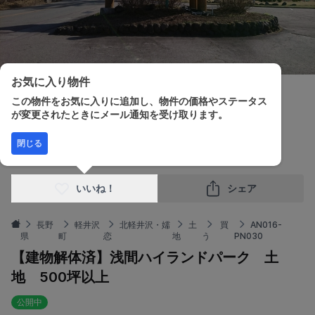
お気に入り物件
この物件をお気に入りに追加し、物件の価格やステータス
が変更されたときにメール通知を受け取ります。
販売価格
土地面積
閉じる
¥7,005,600
1,950.00m²
いいね！
シェア
長野
軽井沢
北軽井沢・嬬
土
買
AN016-
県
町
恋
地
う
PN030
【建物解体済】浅間ハイランドパーク 土
地 500坪以上
公開中