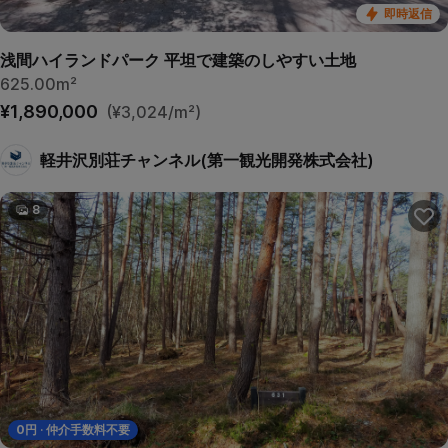
即時返信
浅間ハイランドパーク 平坦で建築のしやすい土地
625.00m²
¥1,890,000
(¥3,024/m²)
軽井沢別荘チャンネル(第一観光開発株式会社)
8
0
円 · 仲介手数料不要