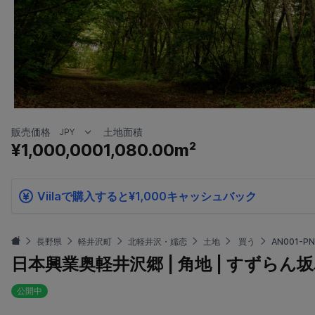
販売価格
土地面積
¥1,000,000
1,080.00m²
Viilaで購入すると¥1,000キャッシュバック
長野県
軽井沢町
北軽井沢・嬬恋
土地
買う
AN001-P
日本興業奥軽井沢郷 | 角地 | すずらん
公開中