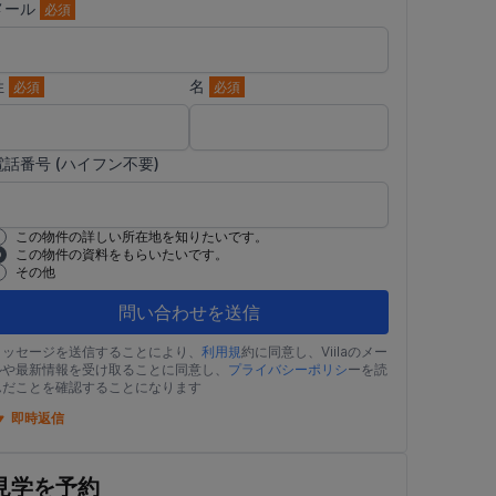
メール
必須
姓
名
必須
必須
電話番号 (ハイフン不要)
この物件の詳しい所在地を知りたいです。
この物件の資料をもらいたいです。
その他
問い合わせを送信
メッセージを送信することにより、
利用規
約に同意し、Viilaのメー
ルや最新情報を受け取ることに同意し、
プライバシーポリシ
ーを読
んだことを確認することになります
即時返信
見学を予約