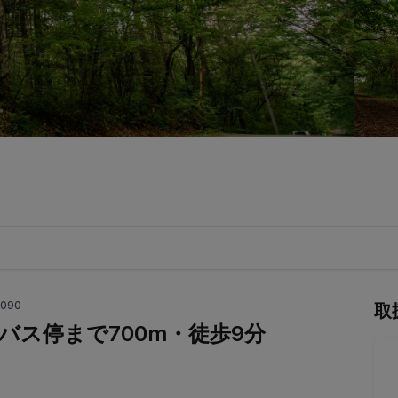
N090
取
坂バス停まで700m・徒歩9分