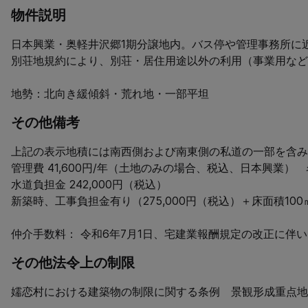
物件説明
日本興業・奥軽井沢郷1期分譲地内。バス停や管理事務所に近
別荘地規約により、別荘・居住用途以外の利用（事業用など
地勢：北向き緩傾斜・荒れ地・一部平坦
その他備考
上記の表示地積には南西側および南東側の私道の一部を含み
管理費 41,600円/年（土地のみの場合、税込、日本興業）　名
水道負担金 242,000円（税込）

新築時、工事負担金有り（275,000円（税込）＋床面積100㎡
仲介手数料： 令和6年7月1日、宅建業報酬規定の改正に伴
その他法令上の制限
嬬恋村における建築物の制限に関する条例　景観形成重点地