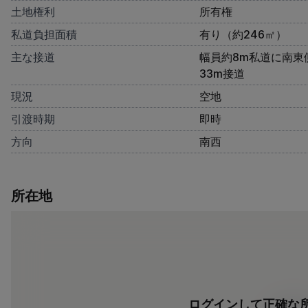
土地権利
所有権
私道負担面積
有り（約246㎡）
主な接道
幅員約8m私道に南東側
33m接道
現況
空地
引渡時期
即時
方向
南西
所在地
ログインして正確な