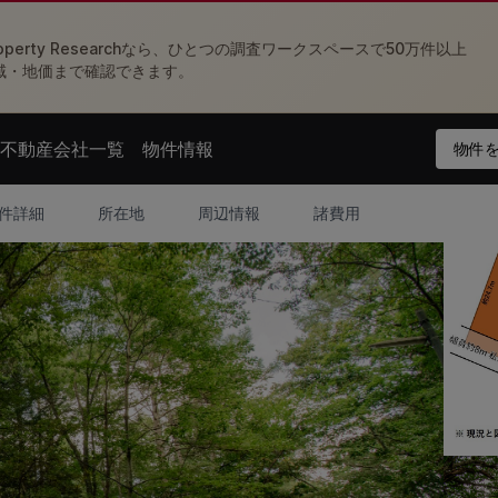
perty Researchなら、ひとつの調査ワークスペースで50万件以上
域・地価まで確認できます。
不動産会社一覧
物件情報
物件を
nu
Open agent menu
Open feed menu
件詳細
所在地
周辺情報
諸費用