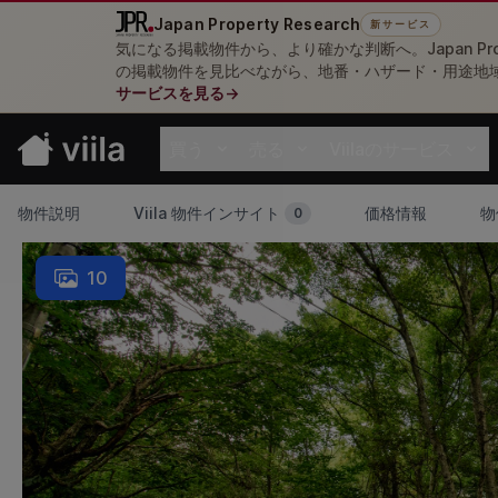
Japan Property Research
新サービス
気になる掲載物件から、より確かな判断へ。Japan Pro
の掲載物件を見比べながら、地番・ハザード・用途地
サービスを見る
→
買う
売る
Viilaのサービス
Open buy menu
Open sell menu
Open resources me
物件説明
Viila 物件インサイト
価格情報
物
0
10