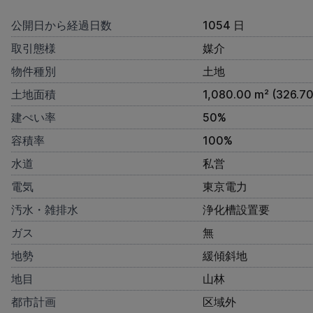
公開日から経過日数
1054 日
取引態様
媒介
物件種別
土地
土地面積
1,080.00 m² (326.7
建ぺい率
50%
容積率
100%
水道
私営
電気
東京電力
汚水・雑排水
浄化槽設置要
ガス
無
地勢
緩傾斜地
地目
山林
都市計画
区域外