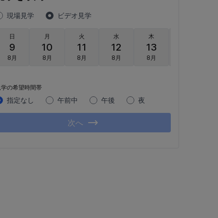
現場見学
ビデオ見学
日
月
火
水
木
金
9
10
11
12
13
14
8月
8月
8月
8月
8月
8月
見学の希望時間帯
指定なし
午前中
午後
夜
次へ