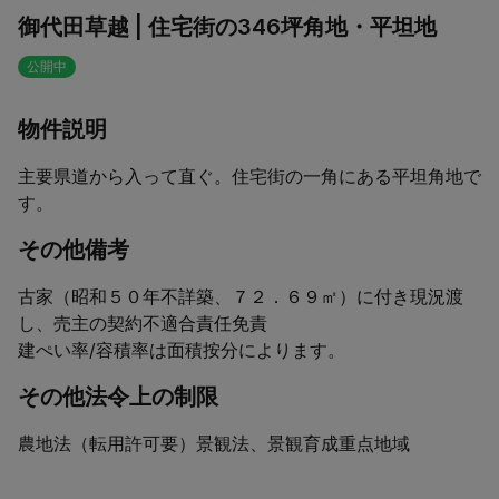
御代田草越 | 住宅街の346坪角地・平坦地
公開中
物件説明
主要県道から入って直ぐ。住宅街の一角にある平坦角地で
す。
その他備考
古家（昭和５０年不詳築、７２．６９㎡）に付き現況渡
し、売主の契約不適合責任免責

建ぺい率/容積率は面積按分によります。
その他法令上の制限
農地法（転用許可要）景観法、景観育成重点地域