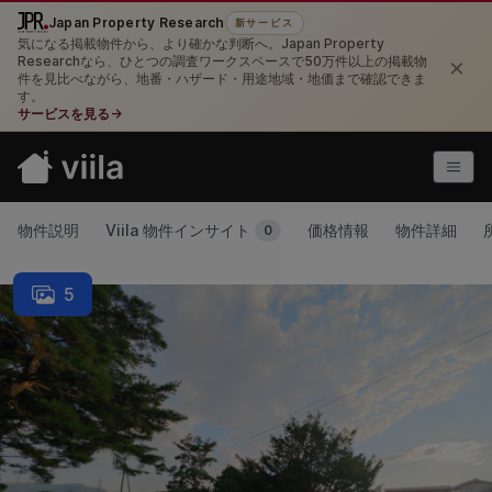
Japan Property Research
新サービス
気になる掲載物件から、より確かな判断へ。Japan Property
×
Researchなら、ひとつの調査ワークスペースで50万件以上の掲載物
件を見比べながら、地番・ハザード・用途地域・地価まで確認できま
す。
サービスを見る
→
物件説明
Viila 物件インサイト
価格情報
物件詳細
0
5