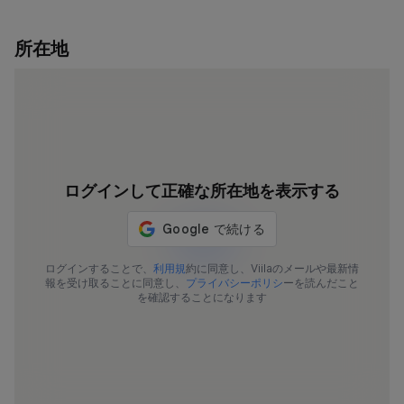
所在地
ログインして正確な所在地を表示する
1173-818
1173-62
1173-1645
ログインすることで、
利用規
約に同意し、Viilaのメールや最新情
報を受け取ることに同意し、
プライバシーポリシ
ーを読んだこと
を確認することになります