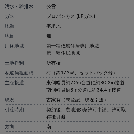
汚水・雑排水
公営
ガス
プロパンガス (LPガス)
地勢
平坦地
地目
畑
用途地域
第一種低層住居専用地域
第一種住居地域
土地権利
所有権
私道負担面積
有（約17.2㎡、セットバック分）
主な接道
東側幅員約7.2m公道に約30.2m接道
南側幅員約3m公道に約34.4m接道
現況
古家有（未登記、現況引渡）
引渡時期
契約後、農地法5条許可申請。許可取
得後引渡
方向
南