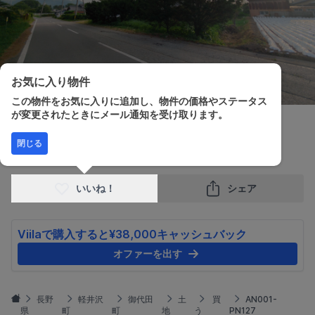
お気に入り物件
この物件をお気に入りに追加し、物件の価格やステータス
が変更されたときにメール通知を受け取ります。
販売価格
土地面積
閉じる
¥38,000,000
1,144.00m²
いいね！
シェア
Viilaで購入すると¥38,000キャッシュバック
オファーを出す
長野
軽井沢
御代田
土
買
AN001-
県
町
町
地
う
PN127