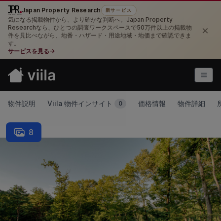
Japan Property Research
新サービス
気になる掲載物件から、より確かな判断へ。Japan Property
×
Researchなら、ひとつの調査ワークスペースで50万件以上の掲載物
件を見比べながら、地番・ハザード・用途地域・地価まで確認できま
す。
サービスを見る
→
物件説明
Viila 物件インサイト
価格情報
物件詳細
0
8