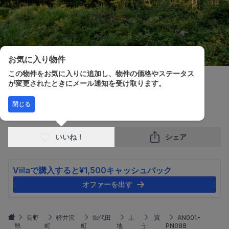
お気に入り物件
この物件をお気に入りに追加し、物件の価格やステータス
が変更されたときにメール通知を受け取ります。
販売価格
土地面積
閉じる
¥1,500,000
489.00m²
いいね！
シェア
Viilaで購入すると¥1,500キャッシュバック
オファーを出す
長野
軽井沢
御代田
土
買
AN001-
県
町
町
地
う
PN088