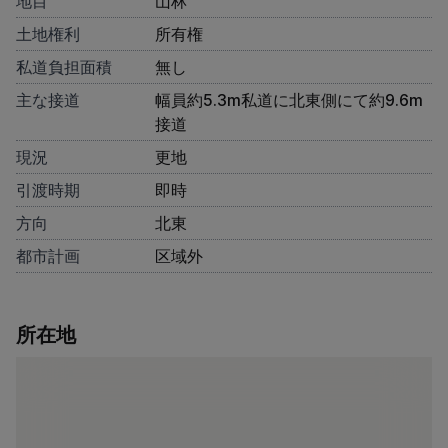
地目
山林
土地権利
所有権
私道負担面積
無し
主な接道
幅員約5.3m私道に北東側にて約9.6m
接道
現況
更地
引渡時期
即時
方向
北東
都市計画
区域外
所在地