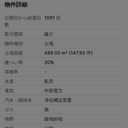
物件詳細
公開日から経過日
1091 日
数
取引態様
媒介
物件種別
土地
土地面積
489.00 m² (147.92 坪)
建ぺい率
20%
容積率
-
水道
私営
電気
中部電力
汚水・雑排水
浄化槽設置要
ガス
無
地勢
緩傾斜地