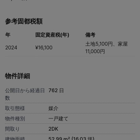
参考固都税額
年
固定資産税(年)
備考
土地5,100円、家屋
2024
¥16,100
11,000円
物件詳細
公開日から経過日
762 日
数
取引態様
媒介
物件種別
一戸建て
間取り
2DK
建物面積
52.99 m² (16.03 坪)