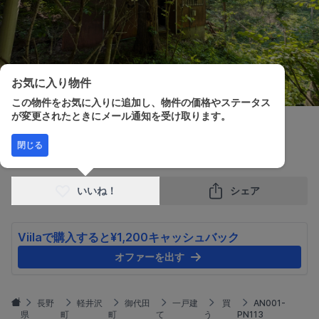
お気に入り物件
この物件をお気に入りに追加し、物件の価格やステータス
が変更されたときにメール通知を受け取ります。
販売価格
間取り
建物面積
土地面積
閉じる
¥1,200,000
2DK
52.99m²
610.48m²
いいね！
シェア
Viilaで購入すると¥1,200キャッシュバック
オファーを出す
長野
軽井沢
御代田
一戸建
買
AN001-
県
町
町
て
う
PN113