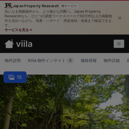
Japan Property Research
新サービス
気になる掲載物件から、より確かな判断へ。Japan Property
×
Researchなら、ひとつの調査ワークスペースで50万件以上の掲載物
件を見比べながら、地番・ハザード・用途地域・地価まで確認できま
す。
サービスを見る
→
物件説明
Viila 物件インサイト
価格情報
物件詳細
0
15