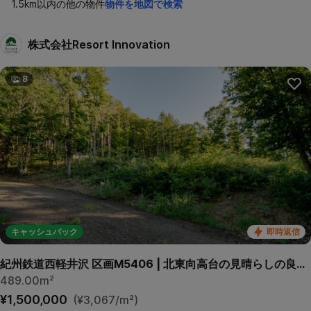
1.5km以内の他の物件
物件を地図で検索
株式会社Resort Innovation
8
キャッシュバック
即時返信
紀州鉄道西軽井沢 区画M5406 | 北東向高台の見晴らしの良い緩傾斜区画です。
489.00m²
¥1,500,000
(¥3,067/m²)