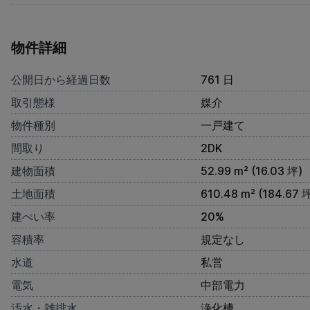
物件詳細
公開日から経過日数
761 日
取引態様
媒介
物件種別
一戸建て
間取り
2DK
建物面積
52.99 m² (16.03 坪)
土地面積
610.48 m² (184.67 
建ぺい率
20%
容積率
規定なし
水道
私営
電気
中部電力
汚水・雑排水
浄化槽