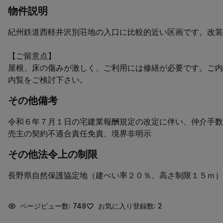
物件説明
紀州鉄道西軽井沢別荘地の入口に比較的近い区画です。改装
【ご留意点】

屋根、床の傷みが激しく、ご利用には修繕が必要です。ご内
内覧をご検討下さい。
その他備考
令和６年７月１日の宅建業報酬規定の改定に伴い、仲介手数
売主の契約不適合責任免責、境界非明示
その他法令上の制限
長野県自然保護協定地（建ぺい率２０％、高さ制限１５ｍ）
ページビュー数: 748
お気に入り登録数: 2