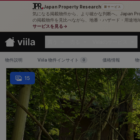
Japan Property Research
新サービス
気になる掲載物件から、より確かな判断へ。Japan Pro
の掲載物件を見比べながら、地番・ハザード・用途地
サービスを見る
→
買う
売る
Viilaのサービス
Open buy menu
Open sell menu
Open resources me
物件説明
Viila 物件インサイト
価格情報
物
0
15