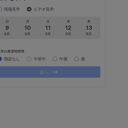
現場見学
ビデオ見学
日
月
火
水
木
金
9
10
11
12
13
14
8月
8月
8月
8月
8月
8月
見学の希望時間帯
指定なし
午前中
午後
夜
次へ