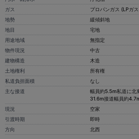
ガス
プロパンガス (LPガス
地勢
緩傾斜地
地目
宅地
用途地域
無指定
物件現況
中古
建物構造
木造
土地権利
所有権
私道負担面積
なし
主な接道
幅員約5.5m私道に北
31.6m接道幅員約4.
現況
空家
引渡時期
即時
方向
北西