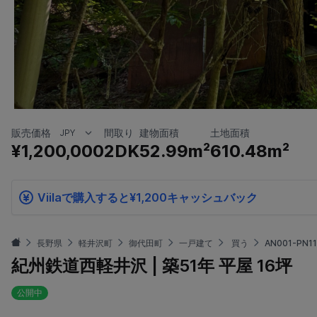
販売価格
間取り
建物面積
土地面積
¥1,200,000
2DK
52.99m²
610.48m²
Viilaで購入すると¥1,200キャッシュバック
長野県
軽井沢町
御代田町
一戸建て
買う
AN001-PN1
紀州鉄道西軽井沢 | 築51年 平屋 16坪
公開中