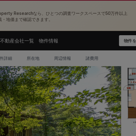
perty Researchなら、ひとつの調査ワークスペースで50万件以上
域・地価まで確認できます。
不動産会社一覧
物件情報
物件を
nu
Open agent menu
Open feed menu
件詳細
所在地
周辺情報
諸費用