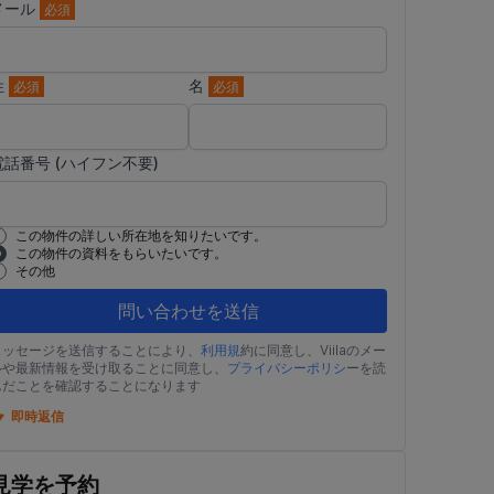
メール
必須
姓
名
必須
必須
電話番号 (ハイフン不要)
この物件の詳しい所在地を知りたいです。
この物件の資料をもらいたいです。
その他
問い合わせを送信
メッセージを送信することにより、
利用規
約に同意し、Viilaのメー
ルや最新情報を受け取ることに同意し、
プライバシーポリシ
ーを読
んだことを確認することになります
即時返信
見学を予約